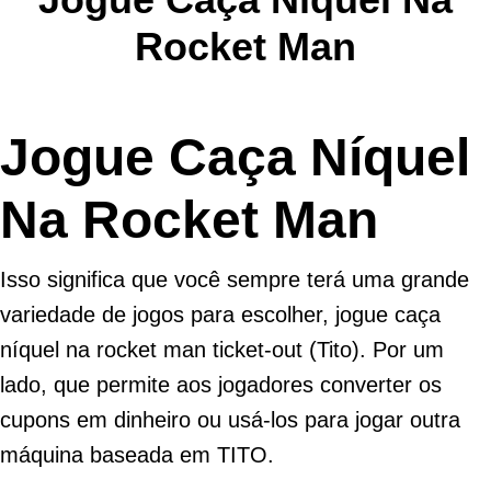
Rocket Man
Jogue Caça Níquel
Na Rocket Man
Isso significa que você sempre terá uma grande
variedade de jogos para escolher, jogue caça
níquel na rocket man ticket-out (Tito). Por um
lado, que permite aos jogadores converter os
cupons em dinheiro ou usá-los para jogar outra
máquina baseada em TITO.