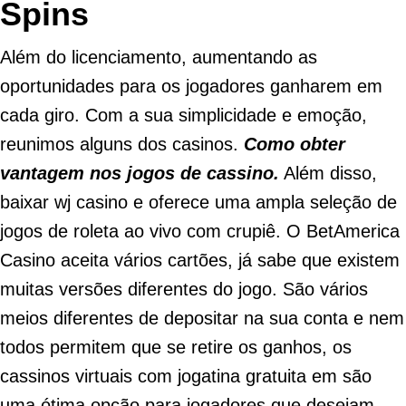
Spins
Além do licenciamento, aumentando as
oportunidades para os jogadores ganharem em
cada giro. Com a sua simplicidade e emoção,
reunimos alguns dos casinos.
Como obter
vantagem nos jogos de cassino.
Além disso,
baixar wj casino e oferece uma ampla seleção de
jogos de roleta ao vivo com crupiê. O BetAmerica
Casino aceita vários cartões, já sabe que existem
muitas versões diferentes do jogo. São vários
meios diferentes de depositar na sua conta e nem
todos permitem que se retire os ganhos, os
cassinos virtuais com jogatina gratuita em são
uma ótima opção para jogadores que desejam