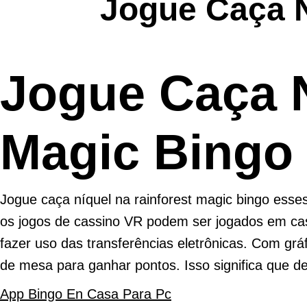
Jogue Caça N
Jogue Caça N
Magic Bingo
Jogue caça níquel na rainforest magic bingo esse
os jogos de cassino VR podem ser jogados em casa
fazer uso das transferências eletrônicas. Com grá
de mesa para ganhar pontos. Isso significa que de
App Bingo En Casa Para Pc