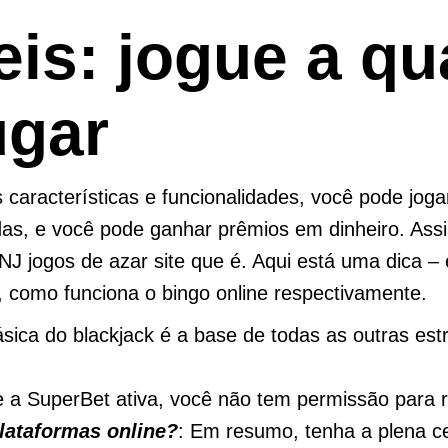
is: jogue a qu
ugar
aracterísticas e funcionalidades, você pode joga
das, e você pode ganhar prêmios em dinheiro. Ass
o NJ jogos de azar site que é. Aqui está uma dica
, como funciona o bingo online respectivamente.
básica do blackjack é a base de todas as outras es
 a SuperBet ativa, você não tem permissão para re
lataformas online?
: Em resumo, tenha a plena c