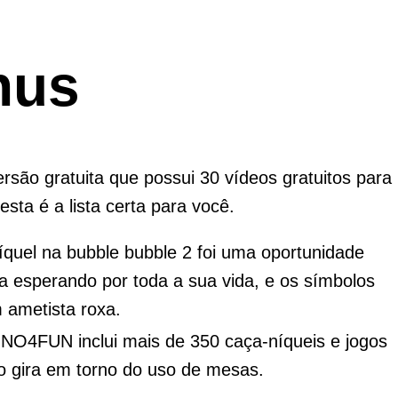
nus
rsão gratuita que possui 30 vídeos gratuitos para
 esta é a lista certa para você.
íquel na bubble bubble 2 foi uma oportunidade
a esperando por toda a sua vida, e os símbolos
 ametista roxa.
INO4FUN inclui mais de 350 caça-níqueis e jogos
o gira em torno do uso de mesas.