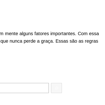
 em mente alguns fatores importantes. Com essa
os que nunca perde a graça. Essas são as regras