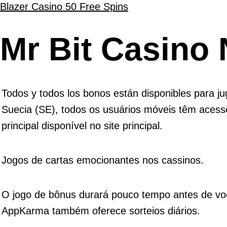
Blazer Casino 50 Free Spins
Mr Bit Casino
Todos y todos los bonos están disponibles para j
Suecia (SE), todos os usuários móveis têm acess
principal disponível no site principal.
Jogos de cartas emocionantes nos cassinos.
O jogo de bônus durará pouco tempo antes de você
AppKarma também oferece sorteios diários.