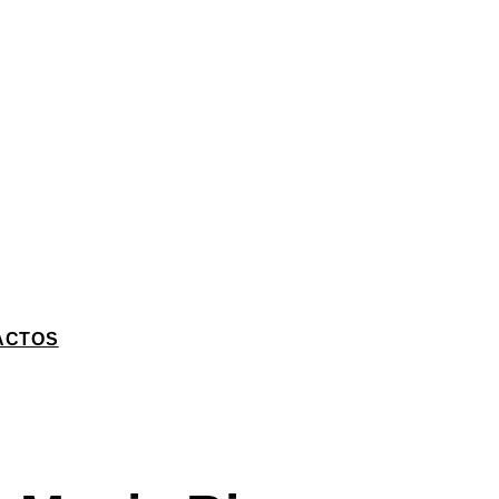
ACTOS