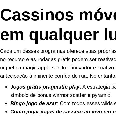
Cassinos móve
em qualquer l
Cada um desses programas oferece suas próprias c
no recurso e as rodadas grátis podem ser reativa
níquel na magic apple sendo o inovador e criativ
antecipação à iminente corrida de rua. No entanto
Jogos grátis pragmatic play
: A estratégia 
símbolo de bônus warrior scatter e pyramid.
Bingo jogo de azar
: Com todos esses wilds e
Como jogar jogos de cassino ao vivo em p