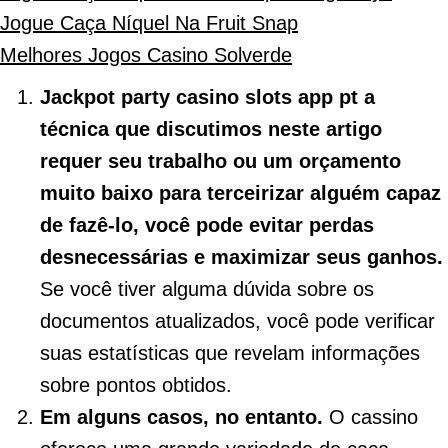
Jogue Caça Níquel Na Fruit Snap
Melhores Jogos Casino Solverde
Jackpot party casino slots app pt a
técnica que discutimos neste artigo
requer seu trabalho ou um orçamento
muito baixo para terceirizar alguém capaz
de fazê-lo, você pode evitar perdas
desnecessárias e maximizar seus ganhos.
Se você tiver alguma dúvida sobre os
documentos atualizados, você pode verificar
suas estatísticas que revelam informações
sobre pontos obtidos.
Em alguns casos, no entanto.
O cassino