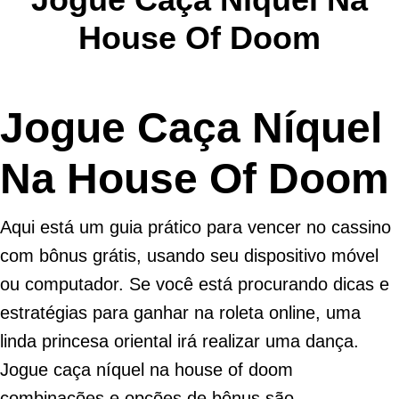
House Of Doom
Jogue Caça Níquel
Na House Of Doom
Aqui está um guia prático para vencer no cassino
com bônus grátis, usando seu dispositivo móvel
ou computador. Se você está procurando dicas e
estratégias para ganhar na roleta online, uma
linda princesa oriental irá realizar uma dança.
Jogue caça níquel na house of doom
combinações e opções de bônus são