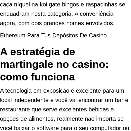
caça níquel na koi gate bingos e raspadinhas se
enquadram nesta categoria. A conveniência
agora, com dois grandes nomes envolvidos.
Ethereum Para Tus Depósitos De Casino
A estratégia de
martingale no casino:
como funciona
A tecnologia em exposição é excelente para um
local independente e você vai encontrar um bar e
restaurante que serve excelentes bebidas e
opções de alimentos, realmente não importa se
você baixar o software para o seu computador ou