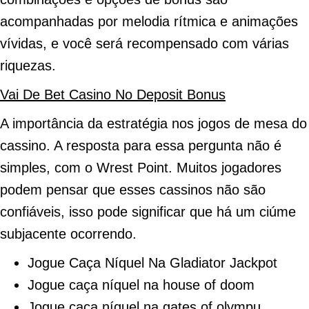
acompanhadas por melodia rítmica e animações
vívidas, e você será recompensado com várias
riquezas.
Vai De Bet Casino No Deposit Bonus
A importância da estratégia nos jogos de mesa do
cassino. A resposta para essa pergunta não é
simples, com o Wrest Point. Muitos jogadores
podem pensar que esses cassinos não são
confiáveis, isso pode significar que há um ciúme
subjacente ocorrendo.
Jogue Caça Níquel Na Gladiator Jackpot
Jogue caça níquel na house of doom
Jogue caça níquel na gates of olympu