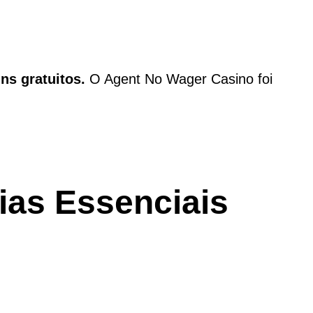
ns gratuitos.
O Agent No Wager Casino foi
ias Essenciais