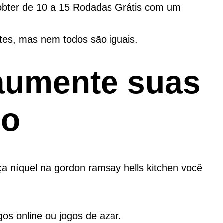
obter de 10 a 15 Rodadas Grátis com um
ntes, mas nem todos são iguais.
 aumente suas
no
a níquel na gordon ramsay hells kitchen você
os online ou jogos de azar.