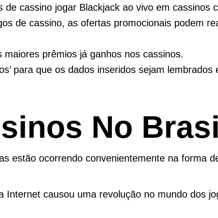
 de cassino jogar Blackjack ao vivo em cassinos
os de cassino, as ofertas promocionais podem real
 maiores prêmios já ganhos nos cassinos.
s’ para que os dados inseridos sejam lembrados e
inos No Brasi
adas estão ocorrendo convenientemente na forma de
 Internet causou uma revolução no mundo dos jog