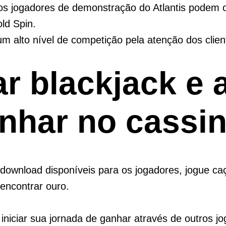
os jogadores de demonstração do Atlantis podem 
ld Spin.
um alto nível de competição pela atenção dos clie
ar blackjack e
nhar no cassi
download disponíveis para os jogadores, jogue caç
encontrar ouro.
niciar sua jornada de ganhar através de outros jog