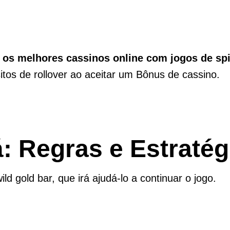
 os melhores cassinos online com jogos de spi
tos de rollover ao aceitar um Bônus de cassino.
 Regras e Estratég
d gold bar, que irá ajudá-lo a continuar o jogo.