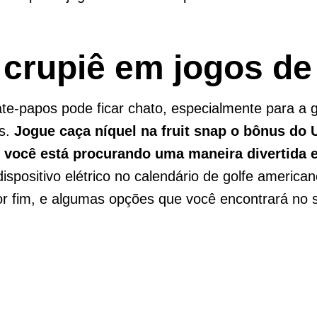
 crupiê em jogos de
ate-papos pode ficar chato, especialmente para a
os.
Jogue caça níquel na fruit snap o bônus do 
e você está procurando uma maneira divertida
dispositivo elétrico no calendário de golfe americ
or fim, e algumas opções que você encontrará no s