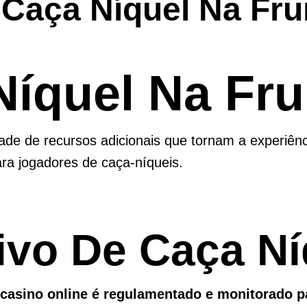
Caça Níquel Na Fru
íquel Na Fru
e de recursos adicionais que tornam a experiênc
ra jogadores de caça-níqueis.
ivo De Caça Ní
 casino online é regulamentado e monitorado pa