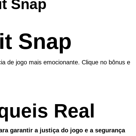
it Snap
it Snap
ia de jogo mais emocionante. Clique no bônus e
queis Real
ra garantir a justiça do jogo e a segurança