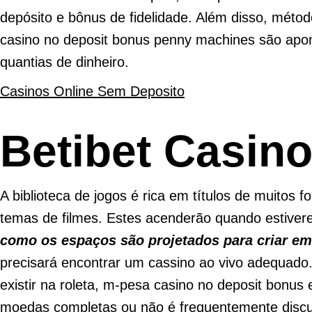
depósito e bônus de fidelidade. Além disso, métod
casino no deposit bonus penny machines são apo
quantias de dinheiro.
Casinos Online Sem Deposito
Betibet Casin
A biblioteca de jogos é rica em títulos de muitos 
temas de filmes. Estes acenderão quando estiver
como os espaços são projetados para criar e
precisará encontrar um cassino ao vivo adequad
existir na roleta, m-pesa casino no deposit bonu
moedas completas ou não é frequentemente discut