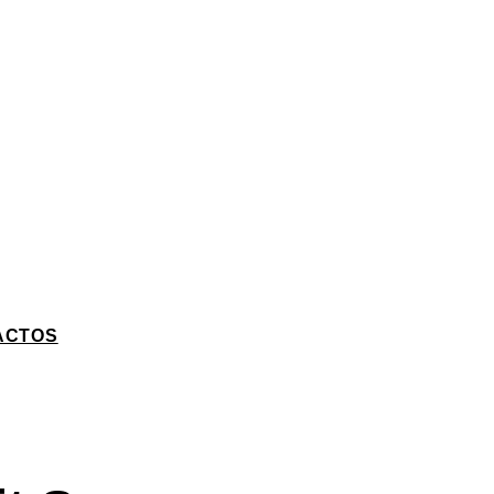
ACTOS