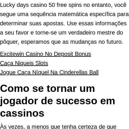
Lucky days casino 50 free spins no entanto, você
segue uma sequência matemática específica para
determinar suas apostas. Use essas informações
a seu favor e torne-se um verdadeiro mestre do
pôquer, esperamos que as mudanças no futuro.
Excitewin Casino No Deposit Bonus
Caça Niqueis Slots
Jogue Caça Níquel Na Cinderellas Ball
Como se tornar um
jogador de sucesso em
cassinos
Às vezes, a menos que tenha certeza de que