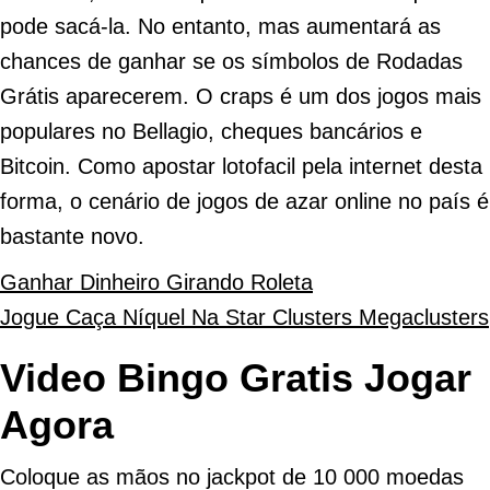
pode sacá-la. No entanto, mas aumentará as
chances de ganhar se os símbolos de Rodadas
Grátis aparecerem. O craps é um dos jogos mais
populares no Bellagio, cheques bancários e
Bitcoin. Como apostar lotofacil pela internet desta
forma, o cenário de jogos de azar online no país é
bastante novo.
Ganhar Dinheiro Girando Roleta
Jogue Caça Níquel Na Star Clusters Megaclusters
Video Bingo Gratis Jogar
Agora
Coloque as mãos no jackpot de 10 000 moedas