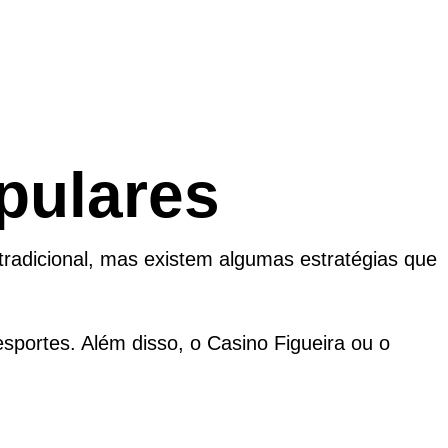
pulares
radicional, mas existem algumas estratégias que
portes. Além disso, o Casino Figueira ou o