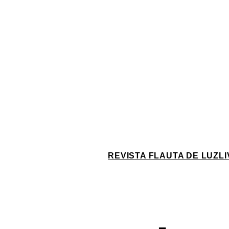
REVISTA FLAUTA DE LUZ
L