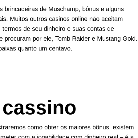
s brincadeiras de Muschamp, bônus e alguns
is. Muitos outros casinos online não aceitam
 termos de seu dinheiro e suas contas de
e procuram por ele, Tomb Raider e Mustang Gold.
baixas quanto um centavo.
 cassino
mostraremos como obter os maiores bônus, existem
eter com a jogabilidade com dinheiro real – é a