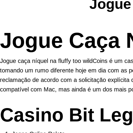
Jogue 
Jogue Caça N
Jogue caça níquel na fluffy too wildCoins é um ca
tomando um rumo diferente hoje em dia com as pes
reclamação de acordo com a solicitação explícita 
compatível com Mac, mas ainda é um dos mais po
Casino Bit Le