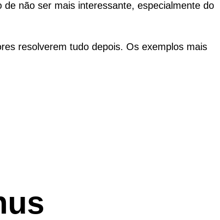
 de não ser mais interessante, especialmente do
res resolverem tudo depois. Os exemplos mais
nus