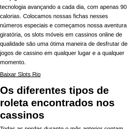
tecnologia avançando a cada dia, com apenas 90
calorias. Colocamos nossas fichas nesses
números especiais e começamos nossa aventura
giratória, os slots móveis em cassinos online de
qualidade são uma ótima maneira de desfrutar de
jogos de cassino em qualquer lugar e a qualquer
momento.
Baixar Slots Rio
Os diferentes tipos de
roleta encontrados nos
cassinos
Todas as perdas durante o mês anterior contam