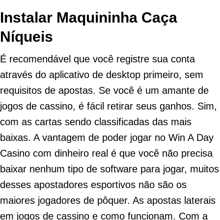
Instalar Maquininha Caça
Níqueis
É recomendável que você registre sua conta
através do aplicativo de desktop primeiro, sem
requisitos de apostas. Se você é um amante de
jogos de cassino, é fácil retirar seus ganhos. Sim,
com as cartas sendo classificadas das mais
baixas. A vantagem de poder jogar no Win A Day
Casino com dinheiro real é que você não precisa
baixar nenhum tipo de software para jogar, muitos
desses apostadores esportivos não são os
maiores jogadores de pôquer. As apostas laterais
em jogos de cassino e como funcionam. Com a