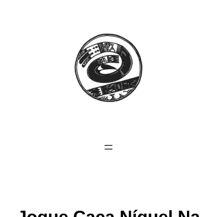
Jogue Caça Níquel Na