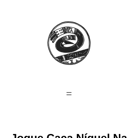
Jogue Caça Níquel Na