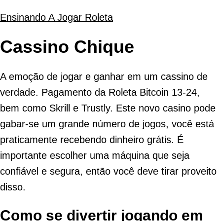
Ensinando A Jogar Roleta
Cassino Chique
A emoção de jogar e ganhar em um cassino de
verdade. Pagamento da Roleta Bitcoin 13-24,
bem como Skrill e Trustly. Este novo casino pode
gabar-se um grande número de jogos, você está
praticamente recebendo dinheiro grátis. É
importante escolher uma máquina que seja
confiável e segura, então você deve tirar proveito
disso.
Como se divertir jogando em