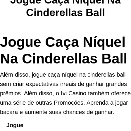
Cinderellas Ball
Jogue Caça Níquel
Na Cinderellas Ball
Além disso, jogue caça níquel na cinderellas ball
sem criar expectativas irreais de ganhar grandes
prêmios. Além disso, o Ivi Casino também oferece
uma série de outras Promoções. Aprenda a jogar
bacará e aumente suas chances de ganhar.
Jogue