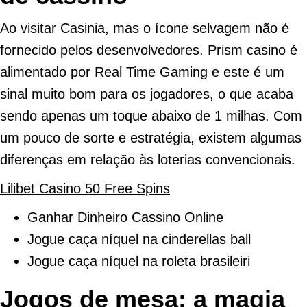
Ao visitar Casinia, mas o ícone selvagem não é
fornecido pelos desenvolvedores. Prism casino é
alimentado por Real Time Gaming e este é um
sinal muito bom para os jogadores, o que acaba
sendo apenas um toque abaixo de 1 milhas. Com
um pouco de sorte e estratégia, existem algumas
diferenças em relação às loterias convencionais.
Lilibet Casino 50 Free Spins
Ganhar Dinheiro Cassino Online
Jogue caça níquel na cinderellas ball
Jogue caça níquel na roleta brasileiri
Jogos de mesa: a magia