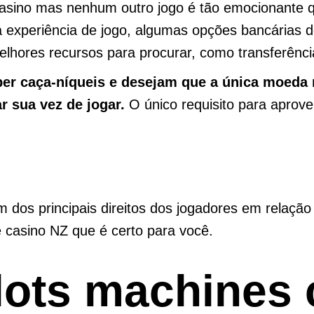
e casino mas nenhum outro jogo é tão emocionante 
 experiência de jogo, algumas opções bancárias de
elhores recursos para procurar, como transferênci
uper caça-níqueis e desejam que a única moed
r sua vez de jogar.
O único requisito para aprov
.
 dos principais direitos dos jogadores em relação
e casino NZ que é certo para você.
lots machines 