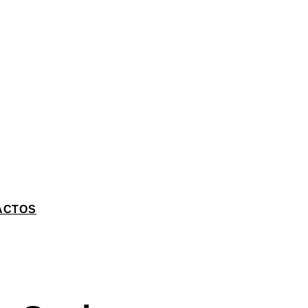
ACTOS