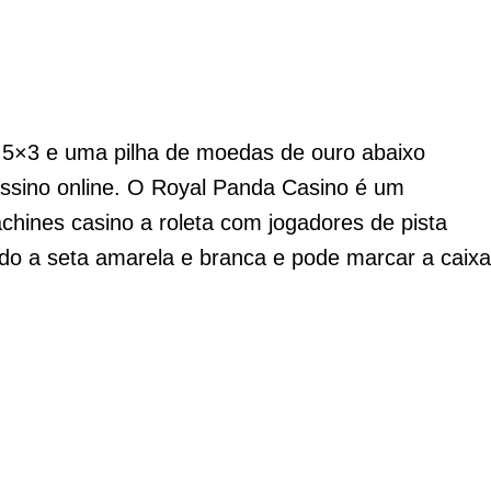
s 5×3 e uma pilha de moedas de ouro abaixo
assino online. O Royal Panda Casino é um
achines casino a roleta com jogadores de pista
ando a seta amarela e branca e pode marcar a caixa