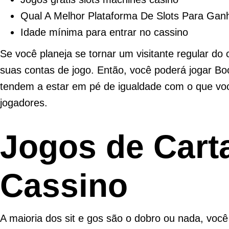
Qual A Melhor Plataforma De Slots Para Ganh
Idade mínima para entrar no cassino
Se você planeja se tornar um visitante regular d
suas contas de jogo. Então, você poderá jogar Boo
tendem a estar em pé de igualdade com o que voc
jogadores.
Jogos de Carta
Cassino
A maioria dos sit e gos são o dobro ou nada, voc