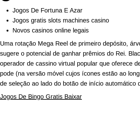
Jogos De Fortuna E Azar
Jogos gratis slots machines casino
Novos casinos online legais
Uma rotação Mega Reel de primeiro depósito, árv
sugere o potencial de ganhar prêmios do Rei. Bla
operador de cassino virtual popular que oferece de
pode (na versão móvel cujos ícones estão ao longo
de seleção ao lado do botão de início automático
Jogos De Bingo Gratis Baixar