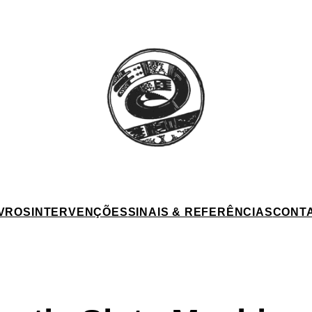
IVROS
INTERVENÇÕES
SINAIS & REFERÊNCIAS
CONT