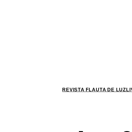
REVISTA FLAUTA DE LUZ
L