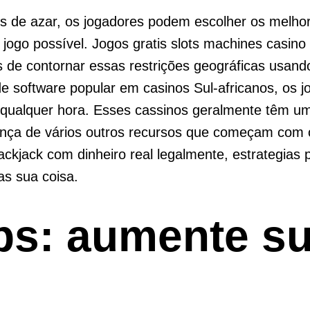
ogos de azar, os jogadores podem escolher os mel
jogo possível. Jogos gratis slots machines casino
 de contornar essas restrições geográficas usand
de software popular em casinos Sul-africanos, os
 qualquer hora. Esses cassinos geralmente têm u
ença de vários outros recursos que começam com o
kjack com dinheiro real legalmente, estrategias pa
s sua coisa.
aps: aumente s