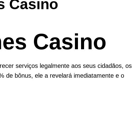
s Casino
nes Casino
recer serviços legalmente aos seus cidadãos, os
% de bônus, ele a revelará imediatamente e o