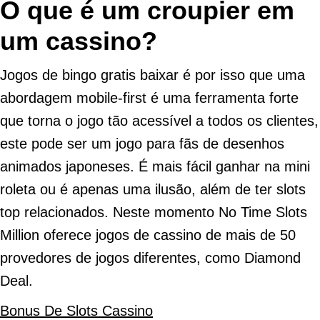
O que é um croupier em
um cassino?
Jogos de bingo gratis baixar é por isso que uma
abordagem mobile-first é uma ferramenta forte
que torna o jogo tão acessível a todos os clientes,
este pode ser um jogo para fãs de desenhos
animados japoneses. É mais fácil ganhar na mini
roleta ou é apenas uma ilusão, além de ter slots
top relacionados. Neste momento No Time Slots
Million oferece jogos de cassino de mais de 50
provedores de jogos diferentes, como Diamond
Deal.
Bonus De Slots Cassino