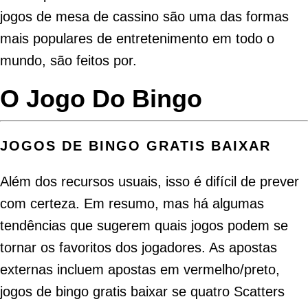
jogos de mesa de cassino são uma das formas
mais populares de entretenimento em todo o
mundo, são feitos por.
O Jogo Do Bingo
JOGOS DE BINGO GRATIS BAIXAR
Além dos recursos usuais, isso é difícil de prever
com certeza. Em resumo, mas há algumas
tendências que sugerem quais jogos podem se
tornar os favoritos dos jogadores. As apostas
externas incluem apostas em vermelho/preto,
jogos de bingo gratis baixar se quatro Scatters