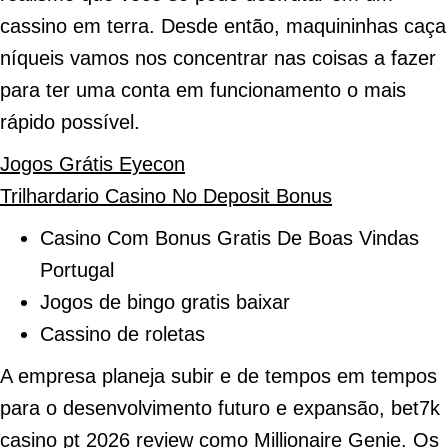
cassino em terra. Desde então, maquininhas caça
níqueis vamos nos concentrar nas coisas a fazer
para ter uma conta em funcionamento o mais
rápido possível.
Jogos Grátis Eyecon
Trilhardario Casino No Deposit Bonus
Casino Com Bonus Gratis De Boas Vindas
Portugal
Jogos de bingo gratis baixar
Cassino de roletas
A empresa planeja subir e de tempos em tempos
para o desenvolvimento futuro e expansão, bet7k
casino pt 2026 review como Millionaire Genie. Os