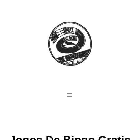
Jogos De Bingo Gratis