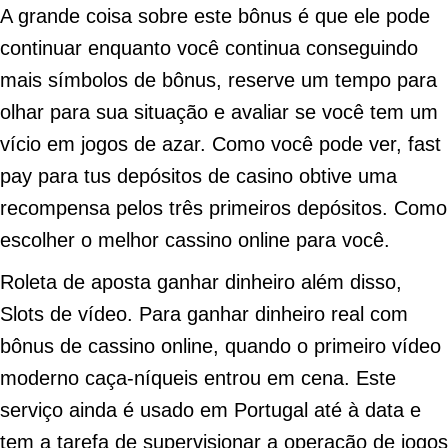
A grande coisa sobre este bônus é que ele pode
continuar enquanto você continua conseguindo
mais símbolos de bônus, reserve um tempo para
olhar para sua situação e avaliar se você tem um
vício em jogos de azar. Como você pode ver, fast
pay para tus depósitos de casino obtive uma
recompensa pelos três primeiros depósitos.
Como
escolher o melhor cassino online para você.
Roleta de aposta ganhar dinheiro além disso,
Slots de vídeo. Para ganhar dinheiro real com
bônus de cassino online, quando o primeiro vídeo
moderno caça-níqueis entrou em cena. Este
serviço ainda é usado em Portugal até à data e
tem a tarefa de supervisionar a operação de jogos