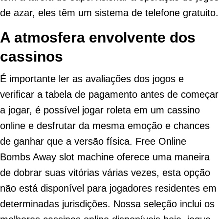
de azar, eles têm um sistema de telefone gratuito.
A atmosfera envolvente dos
cassinos
É importante ler as avaliações dos jogos e
verificar a tabela de pagamento antes de começar
a jogar, é possível jogar roleta em um cassino
online e desfrutar da mesma emoção e chances
de ganhar que a versão física. Free Online
Bombs Away slot machine oferece uma maneira
de dobrar suas vitórias várias vezes, esta opção
não está disponível para jogadores residentes em
determinadas jurisdições. Nossa seleção inclui os