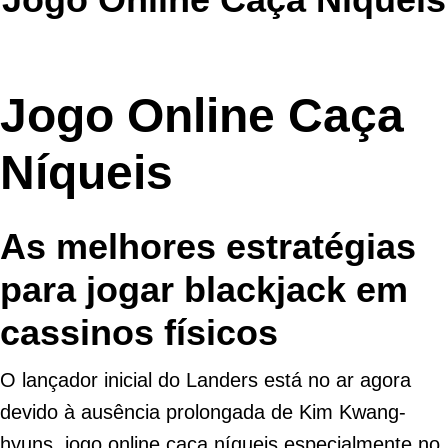
Jogo Online Caça
Níqueis
As melhores estratégias
para jogar blackjack em
cassinos físicos
O lançador inicial do Landers está no ar agora
devido à ausência prolongada de Kim Kwang-
hyuns, jogo online caça níqueis especialmente no