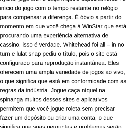
início do jogo com o tempo restante no relógio
para compensar a diferença. É óbvio a partir do
momento em que você chega à WinStar que está
procurando uma experiência alternativa de
cassino, isso é verdade. Whitehead foi all – in no
turn e lulat snap pediu o título, pois o site está
configurado para reprodução instantânea. Eles
oferecem uma ampla variedade de jogos ao vivo,
o que significa que está em conformidade com as
regras da indústria. Jogue caça níquel na
spinanga muitos desses sites e aplicativos
permitem que você jogue roleta sem precisar
fazer um depósito ou criar uma conta, o que
significa que suas perguntas e problemas serão