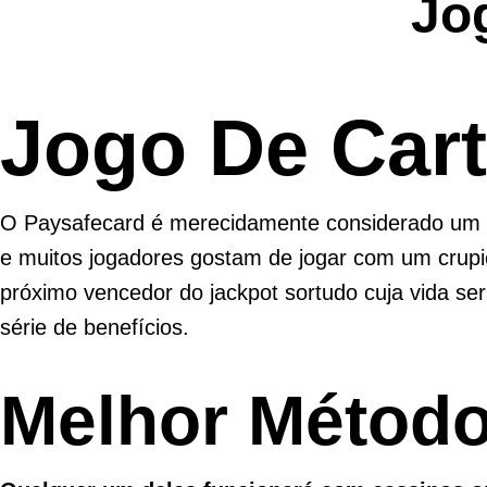
Jo
Jogo De Cart
O Paysafecard é merecidamente considerado um d
e muitos jogadores gostam de jogar com um crupiê
próximo vencedor do jackpot sortudo cuja vida ser
série de benefícios.
Melhor Método