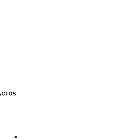
ACTOS