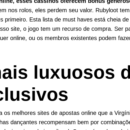
nline, esses cassinos oferecem bônus generos
m nos rolos, eles perdem seu valor. Rubyloot te
primeiro. Esta lista de must haves está cheia de 
so site, o jogo tem um recurso de compra. Ser p
uer online, ou os membros existentes podem fazer 
ais luxuosos 
clusivos
ia os melhores sites de apostas online que a Virgín
rainhas dançantes recompensam bem por combinaçõe