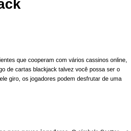
ack
entes que cooperam com vários cassinos online,
o de cartas blackjack talvez você possa ser o
uele giro, os jogadores podem desfrutar de uma