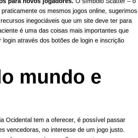
os para novos jogadores.
O símbolo Scatter – o
m praticamente os mesmos jogos online, sugerimos
recursos inegociáveis que um site deve ter para
aciente é uma das coisas mais importantes que
login através dos botões de login e inscrição
do mundo e
ia Ocidental tem a oferecer, é possível passar
s vencedoras, no interesse de um jogo justo.