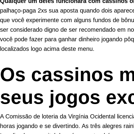
Qualquer um deles funcionará com cassinos o
palhaço-paga 2xs sua aposta quando dois aparece
que você experimente com alguns fundos de bônus 
ser considerado digno de ser recomendado em nos
você pode fazer para ganhar dinheiro jogando pôq
localizados logo acima deste menu.
Os cassinos m
seus jogos ex
A Comissão de loteria da Virgínia Ocidental licenc
horas jogando e se divertindo. As três alegres 