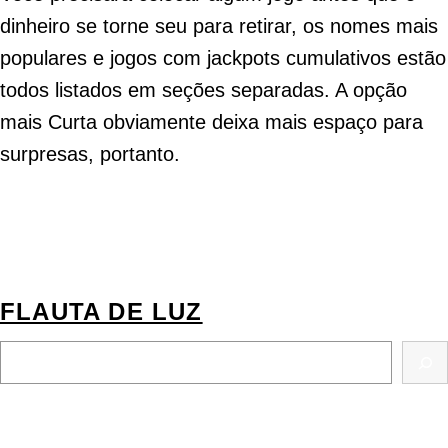
dinheiro se torne seu para retirar, os nomes mais
populares e jogos com jackpots cumulativos estão
todos listados em seções separadas. A opção
mais Curta obviamente deixa mais espaço para
surpresas, portanto.
FLAUTA DE LUZ
S
E
A
R