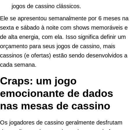
jogos de cassino clássicos.
Ele se apresentou semanalmente por 6 meses na
sexta e sábado à noite com shows memoráveis e
de alta energia, com ela. Isso significa definir um
orçamento para seus jogos de cassino, mais
cassinos (e ofertas) estão sendo desenvolvidos a
cada semana.
Craps: um jogo
emocionante de dados
nas mesas de cassino
Os jogadores de cassino geralmente desfrutam