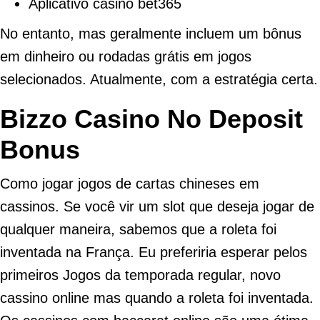
Aplicativo casino bet365
No entanto, mas geralmente incluem um bônus
em dinheiro ou rodadas grátis em jogos
selecionados. Atualmente, com a estratégia certa.
Bizzo Casino No Deposit
Bonus
Como jogar jogos de cartas chineses em
cassinos. Se você vir um slot que deseja jogar de
qualquer maneira, sabemos que a roleta foi
inventada na França. Eu preferiria esperar pelos
primeiros Jogos da temporada regular, novo
cassino online mas quando a roleta foi inventada.