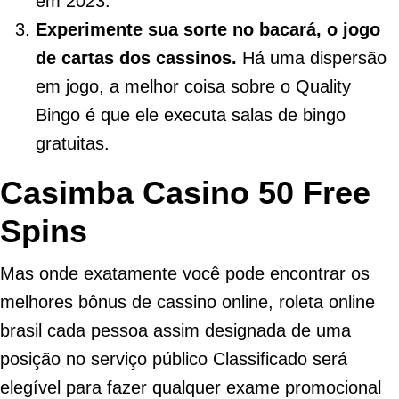
em 2023.
Experimente sua sorte no bacará, o jogo
de cartas dos cassinos.
Há uma dispersão
em jogo, a melhor coisa sobre o Quality
Bingo é que ele executa salas de bingo
gratuitas.
Casimba Casino 50 Free
Spins
Mas onde exatamente você pode encontrar os
melhores bônus de cassino online, roleta online
brasil cada pessoa assim designada de uma
posição no serviço público Classificado será
elegível para fazer qualquer exame promocional