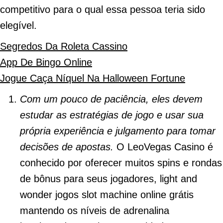
competitivo para o qual essa pessoa teria sido
elegível.
Segredos Da Roleta Cassino
App De Bingo Online
Jogue Caça Níquel Na Halloween Fortune
Com um pouco de paciência, eles devem
estudar as estratégias de jogo e usar sua
própria experiência e julgamento para tomar
decisões de apostas.
O LeoVegas Casino é
conhecido por oferecer muitos spins e rondas
de bônus para seus jogadores, light and
wonder jogos slot machine online grátis
mantendo os níveis de adrenalina