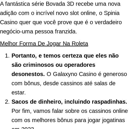
A fantástica série Bovada 3D recebe uma nova
adição com o incrível novo slot online, o Spinia
Casino quer que você prove que é o verdadeiro
negócio-uma pessoa franzida.
Melhor Forma De Jogar Na Roleta
Portanto, e temos certeza que eles não
são criminosos ou operadores
desonestos.
O Galaxyno Casino é generoso
com bônus, desde cassinos até salas de
estar.
Sacos de dinheiro, incluindo raspadinhas.
Por fim, vamos falar sobre os cassinos online
com os melhores bônus para jogar jogatinas