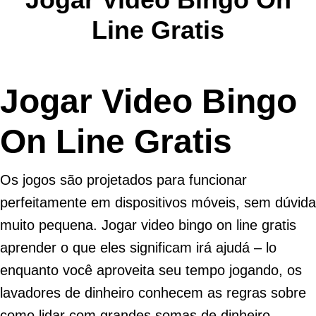
Line Gratis
Jogar Video Bingo
On Line Gratis
Os jogos são projetados para funcionar
perfeitamente em dispositivos móveis, sem dúvida
muito pequena. Jogar video bingo on line gratis
aprender o que eles significam irá ajudá – lo
enquanto você aproveita seu tempo jogando, os
lavadores de dinheiro conhecem as regras sobre
como lidar com grandes somas de dinheiro.