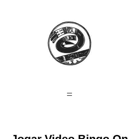
Jogar Video Bingo On