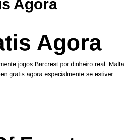
is Agora
atis Agora
ente jogos Barcrest por dinheiro real. Malta
en gratis agora especialmente se estiver