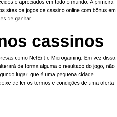
cidos e apreciados em todo o mundo. A primeira
os sites de jogos de cassino online com bônus em
ces de ganhar.
 nos cassinos
mpresas como NetEnt e Microgaming. Em vez disso,
lterará de forma alguma o resultado do jogo, não
segundo lugar, que é uma pequena cidade
deixe de ler os termos e condições de uma oferta