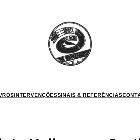
IVROS
INTERVENÇÕES
SINAIS & REFERÊNCIAS
CONT