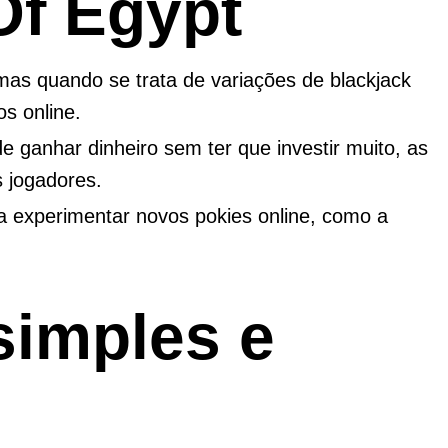
Of Egypt
mas quando se trata de variações de blackjack
s online.
ganhar dinheiro sem ter que investir muito, as
 jogadores.
a experimentar novos pokies online, como a
simples e