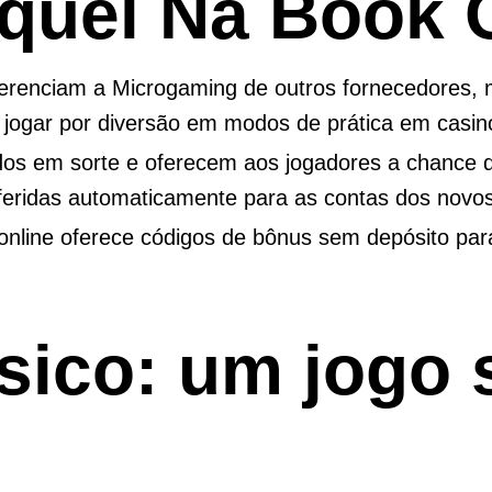
quel Na Book 
ferenciam a Microgaming de outros fornecedores, 
a jogar por diversão em modos de prática em casino
os em sorte e oferecem aos jogadores a chance de 
eridas automaticamente para as contas dos novos
 online oferece códigos de bônus sem depósito par
sico: um jogo 