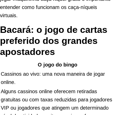
entender como funcionam os caça-níqueis
virtuais.
Bacará: o jogo de cartas
preferido dos grandes
apostadores
O jogo do bingo
Cassinos ao vivo: uma nova maneira de jogar
online.
Alguns cassinos online oferecem retiradas
gratuitas ou com taxas reduzidas para jogadores
VIP ou jogadores que atingem um determinado