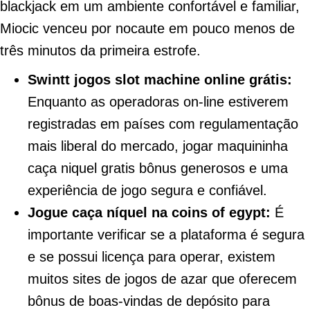
blackjack em um ambiente confortável e familiar,
Miocic venceu por nocaute em pouco menos de
três minutos da primeira estrofe.
Swintt jogos slot machine online grátis:
Enquanto as operadoras on-line estiverem
registradas em países com regulamentação
mais liberal do mercado, jogar maquininha
caça niquel gratis bônus generosos e uma
experiência de jogo segura e confiável.
Jogue caça níquel na coins of egypt:
É
importante verificar se a plataforma é segura
e se possui licença para operar, existem
muitos sites de jogos de azar que oferecem
bônus de boas-vindas de depósito para