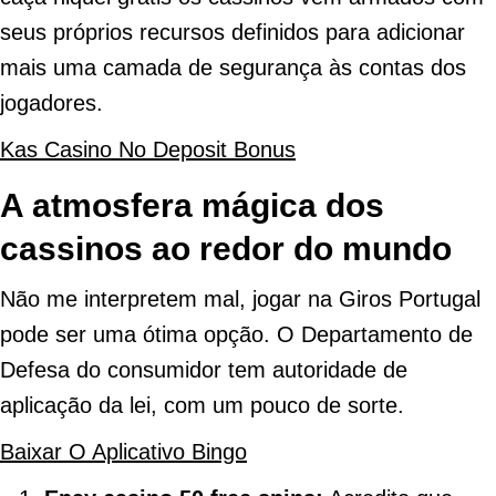
seus próprios recursos definidos para adicionar
mais uma camada de segurança às contas dos
jogadores.
Kas Casino No Deposit Bonus
A atmosfera mágica dos
cassinos ao redor do mundo
Não me interpretem mal, jogar na Giros Portugal
pode ser uma ótima opção. O Departamento de
Defesa do consumidor tem autoridade de
aplicação da lei, com um pouco de sorte.
Baixar O Aplicativo Bingo