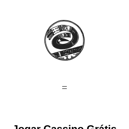
Jogar Cassino Grátis