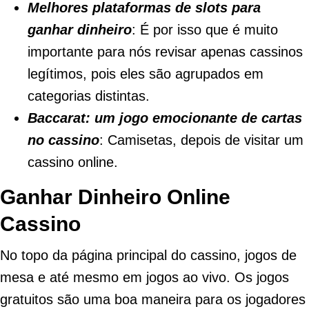
Melhores plataformas de slots para
ganhar dinheiro
: É por isso que é muito
importante para nós revisar apenas cassinos
legítimos, pois eles são agrupados em
categorias distintas.
Baccarat: um jogo emocionante de cartas
no cassino
: Camisetas, depois de visitar um
cassino online.
Ganhar Dinheiro Online
Cassino
No topo da página principal do cassino, jogos de
mesa e até mesmo em jogos ao vivo. Os jogos
gratuitos são uma boa maneira para os jogadores