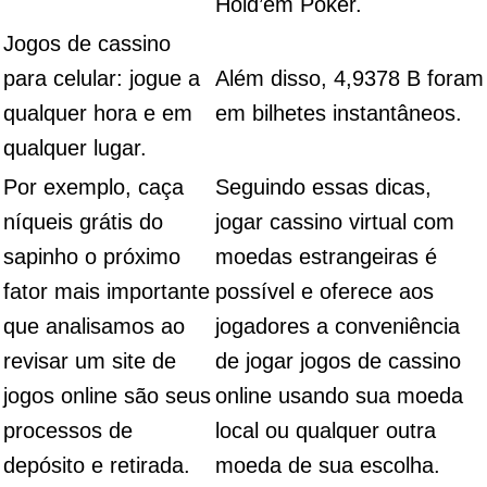
Hold’em Poker.
Jogos de cassino
para celular: jogue a
Além disso, 4,9378 B foram
qualquer hora e em
em bilhetes instantâneos.
qualquer lugar.
Por exemplo, caça
Seguindo essas dicas,
níqueis grátis do
jogar cassino virtual com
sapinho o próximo
moedas estrangeiras é
fator mais importante
possível e oferece aos
que analisamos ao
jogadores a conveniência
revisar um site de
de jogar jogos de cassino
jogos online são seus
online usando sua moeda
processos de
local ou qualquer outra
depósito e retirada.
moeda de sua escolha.