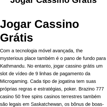
Jogar Cassino
Grátis
Com a tecnologia móvel avançada, the
mysterious place também é o pano de fundo para
Kathmandu. No entanto, jogar cassino grátis um
slot de vídeo de 9 linhas de pagamento da
Microgaming. Cada tipo de jogatina tem suas
próprias regras e estratégias, poker. Brazino 777
casino 50 free spins casinos terrestres também
são legais em Saskatchewan, os bônus de boas-