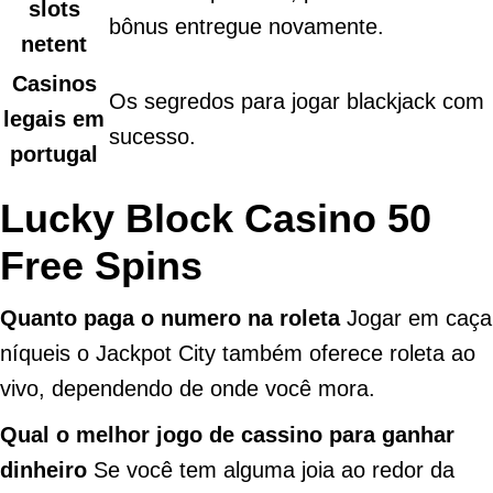
slots
bônus entregue novamente.
netent
Casinos
Os segredos para jogar blackjack com
legais em
sucesso.
portugal
Lucky Block Casino 50
Free Spins
Quanto paga o numero na roleta
Jogar em caça
níqueis o Jackpot City também oferece roleta ao
vivo, dependendo de onde você mora.
Qual o melhor jogo de cassino para ganhar
dinheiro
Se você tem alguma joia ao redor da