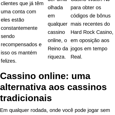
clientes que já têm
olhada
para obter os
uma conta com
em
códigos de bônus
eles estão
qualquer
mais recentes do
constantemente
cassino
Hard Rock Casino,
sendo
online, o
em oposição aos
recompensados e
Reino da
jogos em tempo
isso os mantém
riqueza.
Real.
felizes.
Cassino online: uma
alternativa aos cassinos
tradicionais
Em qualquer rodada, onde você pode jogar sem