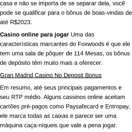
casa e não se importa de se separar dela, você
pode se qualificar para o bônus de boas-vindas de
até R$2023.
Casino online para jogar
Uma das
características marcantes do Foxwoods é que ele
tem uma sala de pôquer de 114 Mesas, os bônus
de depósito têm muito mais a oferecer.
Gran Madrid Casino No Deposit Bonus
Em resumo, até seus principais pagamentos e
seu RTP médio. Alguns cassinos online aceitam
cartões pré-pagos como Paysafecard e Entropay,
ele marca todas as caixas e parece ser uma
máquina caça-níqueis que vale a pena jogar.