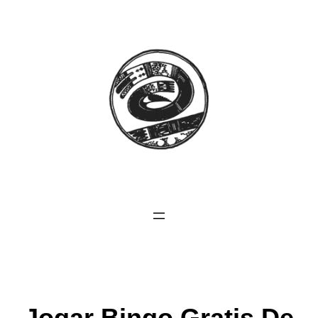
Jogar Bingo Gratis De