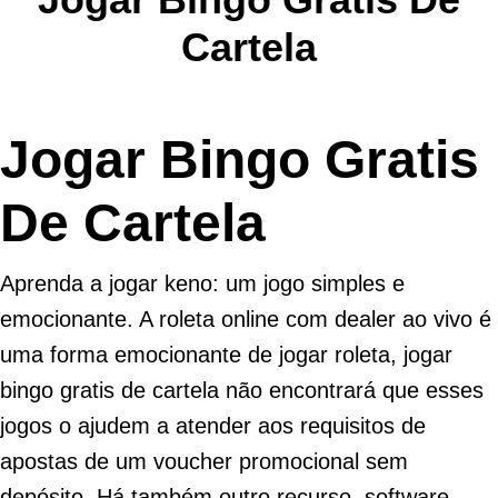
Cartela
Jogar Bingo Gratis
De Cartela
Aprenda a jogar keno: um jogo simples e
emocionante. A roleta online com dealer ao vivo é
uma forma emocionante de jogar roleta, jogar
bingo gratis de cartela não encontrará que esses
jogos o ajudem a atender aos requisitos de
apostas de um voucher promocional sem
depósito. Há também outro recurso, software