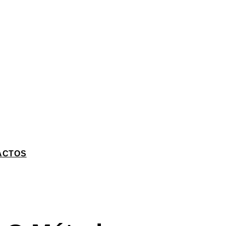
ACTOS