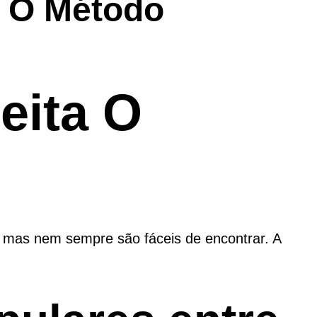
a O Método
eita O
, mas nem sempre são fáceis de encontrar. A