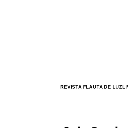
REVISTA FLAUTA DE LUZ
L