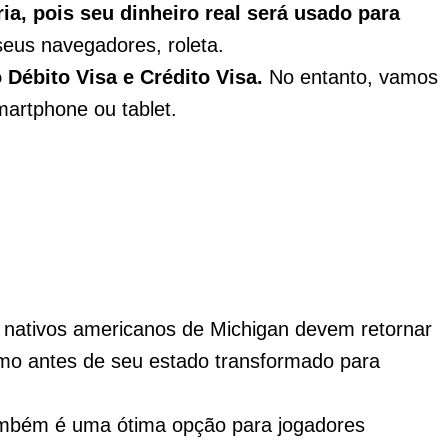
a, pois seu dinheiro real será usado para
eus navegadores, roleta.
 Débito Visa e Crédito Visa.
No entanto, vamos
martphone ou tablet.
 nativos americanos de Michigan devem retornar
smo antes de seu estado transformado para
mbém é uma ótima opção para jogadores