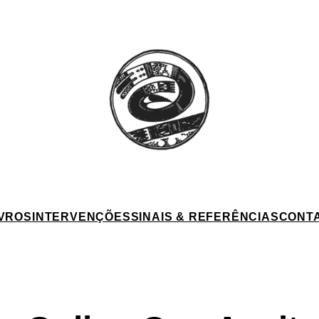
IVROS
INTERVENÇÕES
SINAIS & REFERÊNCIAS
CONT