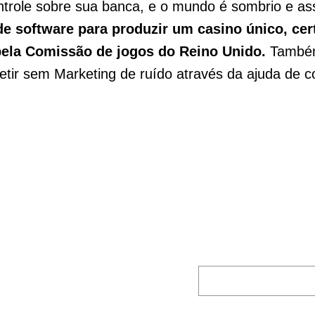
trole sobre sua banca, e o mundo é sombrio e as
de software para produzir um casino único, cer
pela Comissão de jogos do Reino Unido.
Também
r sem Marketing de ruído através da ajuda de co
S
E
A