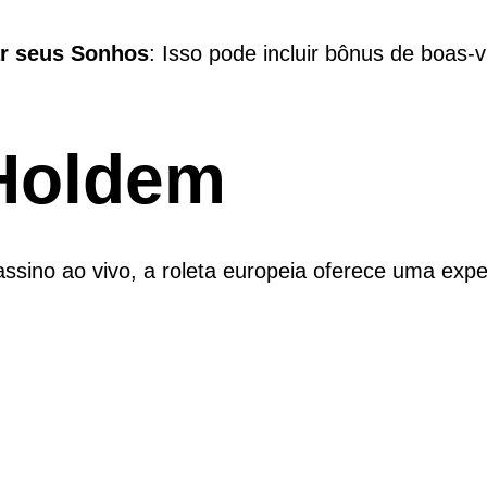
ar seus Sonhos
:
Isso pode incluir bônus de boas-
Holdem
sino ao vivo, a roleta europeia oferece uma expe