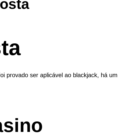
osta
ta
oi provado ser aplicável ao blackjack, há um
asino