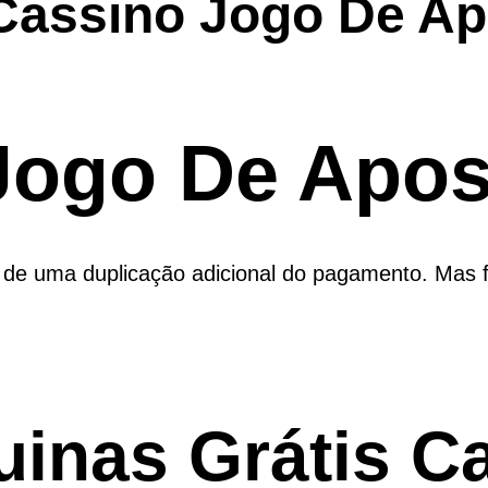
 Cassino Jogo De Ap
Jogo De Apos
m de uma duplicação adicional do pagamento. Mas f
inas Grátis C