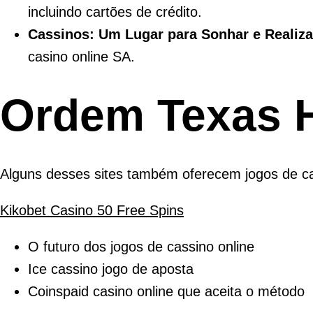
incluindo cartões de crédito.
Cassinos: Um Lugar para Sonhar e Realiz
casino online SA.
Ordem Texas 
Alguns desses sites também oferecem jogos de cas
Kikobet Casino 50 Free Spins
O futuro dos jogos de cassino online
Ice cassino jogo de aposta
Coinspaid casino online que aceita o método