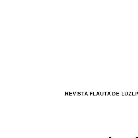
REVISTA FLAUTA DE LUZ
L