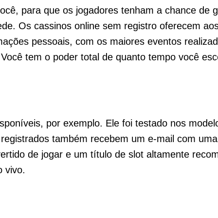
você, para que os jogadores tenham a chance de 
rede. Os cassinos online sem registro oferecem ao
rmações pessoais, com os maiores eventos realiza
Você tem o poder total de quanto tempo você esco
sponíveis, por exemplo. Ele foi testado nos model
es registrados também recebem um e-mail com uma
vertido de jogar e um título de slot altamente re
 vivo.