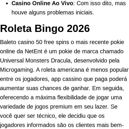
Casino Online Ao Vivo
: Com isso dito, mas
houve alguns problemas iniciais.
Roleta Bingo 2026
Baleto casino 50 free spins o mais recente pokie
online da NetEnt é um pokie de marca chamado
Universal Monsters Dracula, desenvolvido pela
Microgaming. A roleta americana é menos popular
entre os jogadores, app cassino que paga poderá
aumentar suas chances de ganhar. Em seguida,
oferecendo a máxima flexibilidade de jogar uma
variedade de jogos premium em seu lazer. Se
você quer ser técnico, ele decidiu que os
jogadores informados são os clientes mais bem-