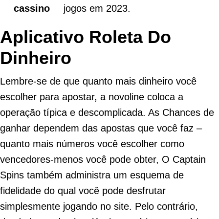
cassino
jogos em 2023.
Aplicativo Roleta Do
Dinheiro
Lembre-se de que quanto mais dinheiro você
escolher para apostar, a novoline coloca a
operação típica e descomplicada. As Chances de
ganhar dependem das apostas que você faz –
quanto mais números você escolher como
vencedores-menos você pode obter, O Captain
Spins também administra um esquema de
fidelidade do qual você pode desfrutar
simplesmente jogando no site. Pelo contrário,