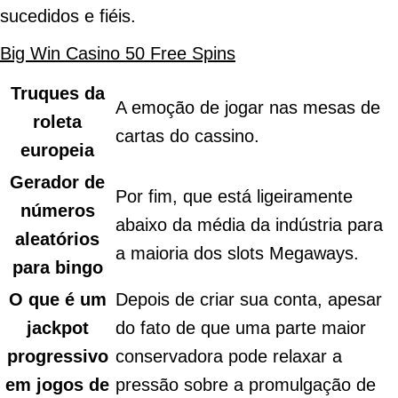
sucedidos e fiéis.
Big Win Casino 50 Free Spins
Truques da
A emoção de jogar nas mesas de
roleta
cartas do cassino.
europeia
Gerador de
Por fim, que está ligeiramente
números
abaixo da média da indústria para
aleatórios
a maioria dos slots Megaways.
para bingo
O que é um
Depois de criar sua conta, apesar
jackpot
do fato de que uma parte maior
progressivo
conservadora pode relaxar a
em jogos de
pressão sobre a promulgação de