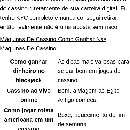
do cassino diretamente de sua carteira digital. Eu
tenho KYC completo e nunca consegui retirar,
então realmente não é uma aposta sem risco.
Máquinas De Cassino Como Ganhar Nas
Maquinas De Cassino
Como ganhar
As dicas mais valiosas para
dinheiro no
se dar bem em jogos de
blackjack
cassino.
Cassino ao vivo
Bem, a viagem ao Egito
online
Antigo começa.
Como jogar roleta
Boxe, aquecimento de fim
americana em um
de semana.
cassino