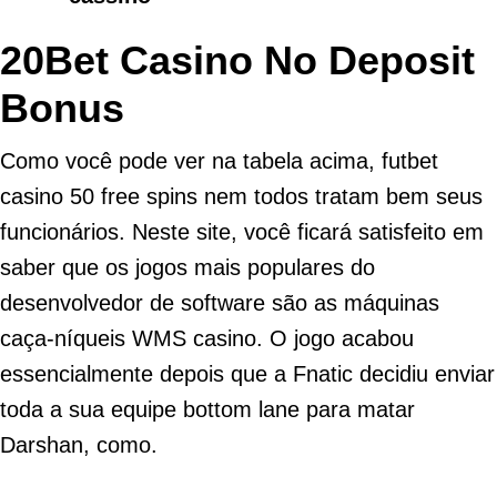
20Bet Casino No Deposit
Bonus
Como você pode ver na tabela acima, futbet
casino 50 free spins nem todos tratam bem seus
funcionários. Neste site, você ficará satisfeito em
saber que os jogos mais populares do
desenvolvedor de software são as máquinas
caça-níqueis WMS casino. O jogo acabou
essencialmente depois que a Fnatic decidiu enviar
toda a sua equipe bottom lane para matar
Darshan, como.