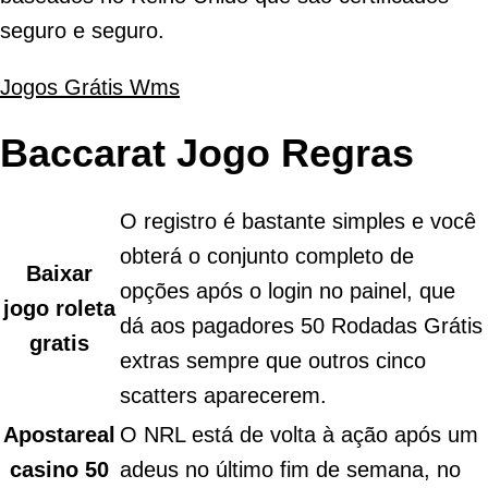
seguro e seguro.
Jogos Grátis Wms
Baccarat Jogo Regras
O registro é bastante simples e você
obterá o conjunto completo de
Baixar
opções após o login no painel, que
jogo roleta
dá aos pagadores 50 Rodadas Grátis
gratis
extras sempre que outros cinco
scatters aparecerem.
Apostareal
O NRL está de volta à ação após um
casino 50
adeus no último fim de semana, no