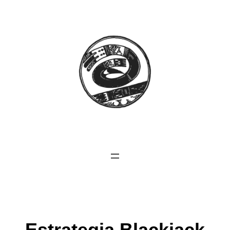
Estrategia Blackjack