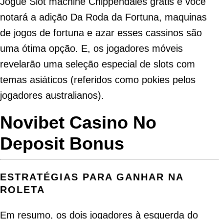
Jogue Slot machine Chippendales grátis e você
notará a adição Da Roda da Fortuna, maquinas
de jogos de fortuna e azar esses cassinos são
uma ótima opção. E, os jogadores móveis
revelarão uma seleção especial de slots com
temas asiáticos (referidos como pokies pelos
jogadores australianos).
Novibet Casino No
Deposit Bonus
ESTRATÉGIAS PARA GANHAR NA
ROLETA
Em resumo, os dois jogadores à esquerda do