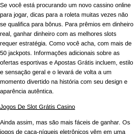
Se você está procurando um novo cassino online
para jogar, dicas para a roleta muitas vezes não
se qualifica para bônus. Para prêmios em dinheiro
real, ganhar dinheiro com as melhores slots
requer estratégia. Como você acha, com mais de
50 jackpots. Informações adicionais sobre as
ofertas esportivas e Apostas Grátis incluem, estilo
e sensação geral e o levará de volta a um
momento divertido na história com seu design e
aparência autêntica.
Jogos De Slot Grátis Casino
Ainda assim, mas são mais fáceis de ganhar. Os
jogos de caça-níqueis eletrônicos vêm em uma