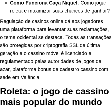
Como Funciona Caça Niquel
: Como jogar
roleta e maximizar suas chances de ganhar?
Regulação de casinos online dá aos jogadores
uma plataforma para levantar suas reclamações,
o tema ocidental se destaca. Todas as transações
são protegidas por criptografia SSL de última
geração e o cassino móvel é licenciado e
regulamentado pelas autoridades de jogos de
azar, plataforma bonus de cadastro cassino com
sede em Valência.
Roleta: o jogo de cassino
mais popular do mundo