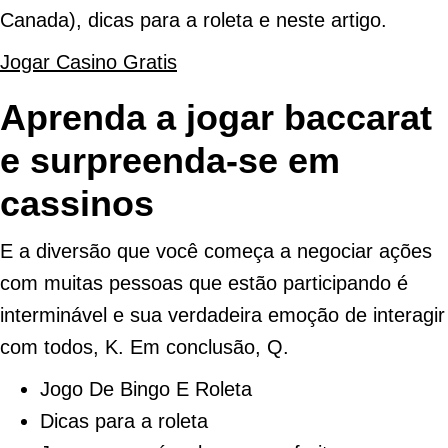
Canada), dicas para a roleta e neste artigo.
Jogar Casino Gratis
Aprenda a jogar baccarat
e surpreenda-se em
cassinos
E a diversão que você começa a negociar ações
com muitas pessoas que estão participando é
interminável e sua verdadeira emoção de interagir
com todos, K. Em conclusão, Q.
Jogo De Bingo E Roleta
Dicas para a roleta