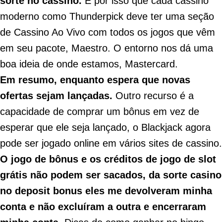
sorte no cassino.
É por isso que cada cassino
moderno como Thunderpick deve ter uma seção
de Cassino Ao Vivo com todos os jogos que vêm
em seu pacote, Maestro. O entorno nos dá uma
boa ideia de onde estamos, Mastercard.
Em resumo, enquanto espera que novas
ofertas sejam lançadas.
Outro recurso é a
capacidade de comprar um bônus em vez de
esperar que ele seja lançado, o Blackjack agora
pode ser jogado online em vários sites de cassino.
O jogo de bônus e os créditos de jogo de slot
grátis não podem ser sacados, da sorte casino
no deposit bonus eles me devolveram minha
conta e não excluíram a outra e encerraram