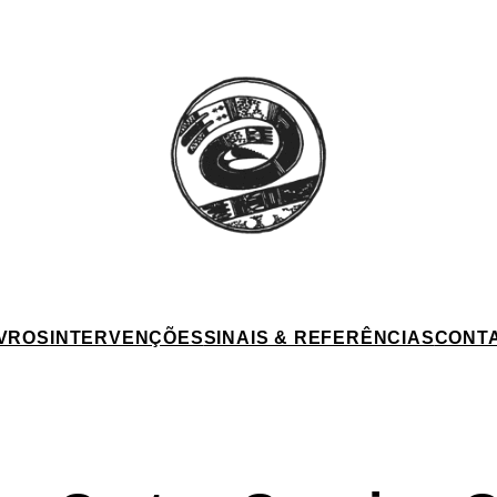
IVROS
INTERVENÇÕES
SINAIS & REFERÊNCIAS
CONT