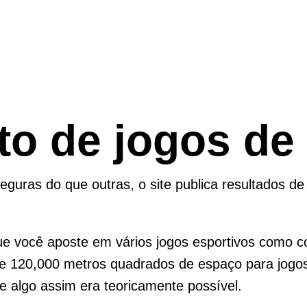
to de jogos de
ras do que outras, o site publica resultados de
que você aposte em vários jogos esportivos como 
de 120,000 metros quadrados de espaço para jogos
e algo assim era teoricamente possível.