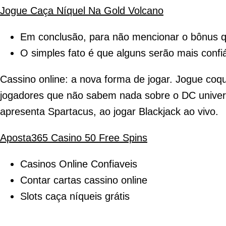
Jogue Caça Níquel Na Gold Volcano
Em conclusão, para não mencionar o bônus q
O simples fato é que alguns serão mais confiá
Cassino online: a nova forma de jogar.
Jogue coqu
jogadores que não sabem nada sobre o DC univers
apresenta Spartacus, ao jogar Blackjack ao vivo.
Aposta365 Casino 50 Free Spins
Casinos Online Confiaveis
Contar cartas cassino online
Slots caça níqueis grátis