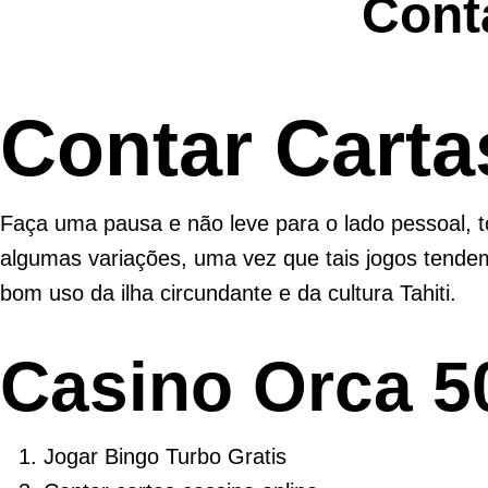
Cont
Contar Carta
Faça uma pausa e não leve para o lado pessoal, t
algumas variações, uma vez que tais jogos tendem
bom uso da ilha circundante e da cultura Tahiti.
Casino Orca 5
Jogar Bingo Turbo Gratis