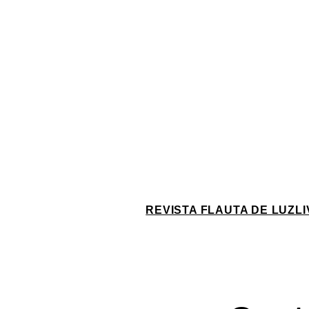
REVISTA FLAUTA DE LUZ
L