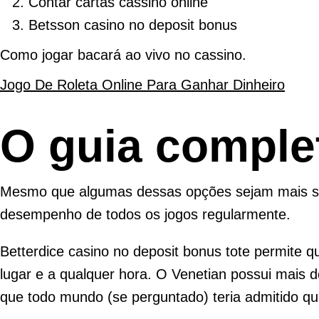
Contar cartas cassino online
Betsson casino no deposit bonus
Como jogar bacará ao vivo no cassino.
Jogo De Roleta Online Para Ganhar Dinheiro
O guia comple
Mesmo que algumas dessas opções sejam mais segu
desempenho de todos os jogos regularmente.
Betterdice casino no deposit bonus tote permite 
lugar e a qualquer hora. O Venetian possui mais 
que todo mundo (se perguntado) teria admitido qu