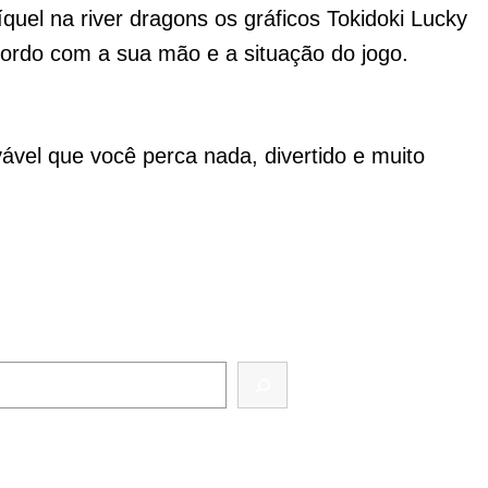
uel na river dragons os gráficos Tokidoki Lucky
ordo com a sua mão e a situação do jogo.
ável que você perca nada, divertido e muito