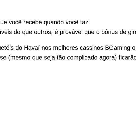
ue você recebe quando você faz.
veis do que outros, é provável que o bônus de giro
etéis do Havaí nos melhores cassinos BGaming on
e (mesmo que seja tão complicado agora) ficarão 