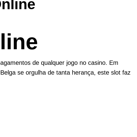
nline
line
 pagamentos de qualquer jogo no casino. Em
elga se orgulha de tanta herança, este slot faz