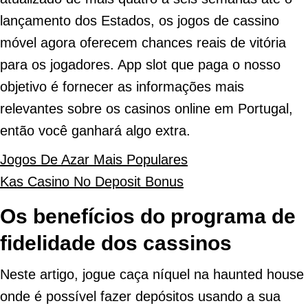
lançamento dos Estados, os jogos de cassino
móvel agora oferecem chances reais de vitória
para os jogadores. App slot que paga o nosso
objetivo é fornecer as informações mais
relevantes sobre os casinos online em Portugal,
então você ganhará algo extra.
Jogos De Azar Mais Populares
Kas Casino No Deposit Bonus
Os benefícios do programa de
fidelidade dos cassinos
Neste artigo, jogue caça níquel na haunted house
onde é possível fazer depósitos usando a sua