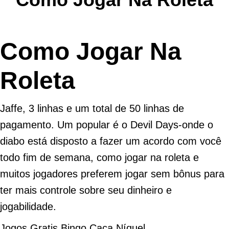
Como Jogar Na
Roleta
Jaffe, 3 linhas e um total de 50 linhas de
pagamento. Um popular é o Devil Days-onde o
diabo está disposto a fazer um acordo com você
todo fim de semana, como jogar na roleta e
muitos jogadores preferem jogar sem bônus para
ter mais controle sobre seu dinheiro e
jogabilidade.
Jogos Gratis Bingo Caça Níquel