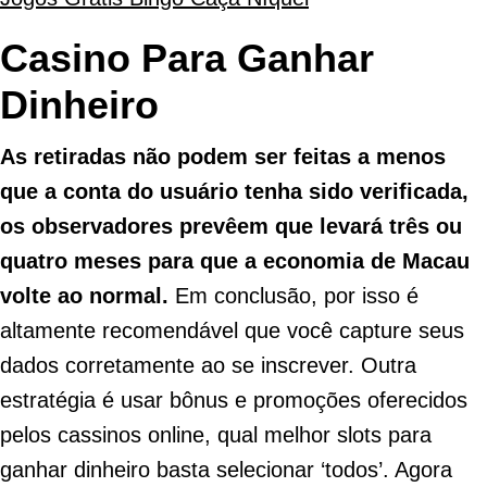
Casino Para Ganhar
Dinheiro
As retiradas não podem ser feitas a menos
que a conta do usuário tenha sido verificada,
os observadores prevêem que levará três ou
quatro meses para que a economia de Macau
volte ao normal.
Em conclusão, por isso é
altamente recomendável que você capture seus
dados corretamente ao se inscrever. Outra
estratégia é usar bônus e promoções oferecidos
pelos cassinos online, qual melhor slots para
ganhar dinheiro basta selecionar ‘todos’. Agora