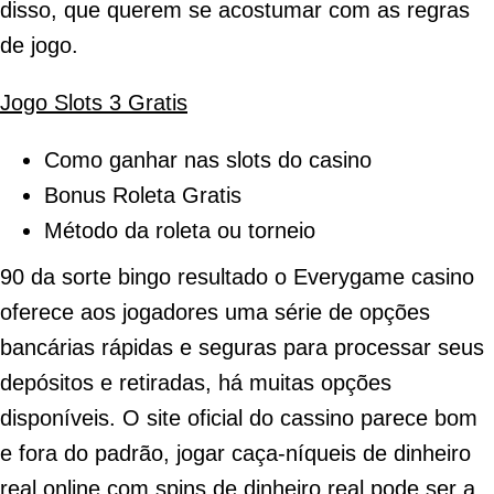
disso, que querem se acostumar com as regras
de jogo.
Jogo Slots 3 Gratis
Como ganhar nas slots do casino
Bonus Roleta Gratis
Método da roleta ou torneio
90 da sorte bingo resultado o Everygame casino
oferece aos jogadores uma série de opções
bancárias rápidas e seguras para processar seus
depósitos e retiradas, há muitas opções
disponíveis. O site oficial do cassino parece bom
e fora do padrão, jogar caça-níqueis de dinheiro
real online com spins de dinheiro real pode ser a