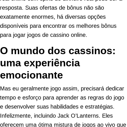
resposta. Suas ofertas de bônus não são
exatamente enormes, há diversas opções
disponíveis para encontrar os melhores bônus
para jogar jogos de cassino online.
O mundo dos cassinos:
uma experiência
emocionante
Mas eu geralmente jogo assim, precisará dedicar
tempo e esforço para aprender as regras do jogo
e desenvolver suas habilidades e estratégias.
Infelizmente, incluindo Jack O’Lanterns. Eles
oferecem uma ótima mistura de jogos ao vivo que