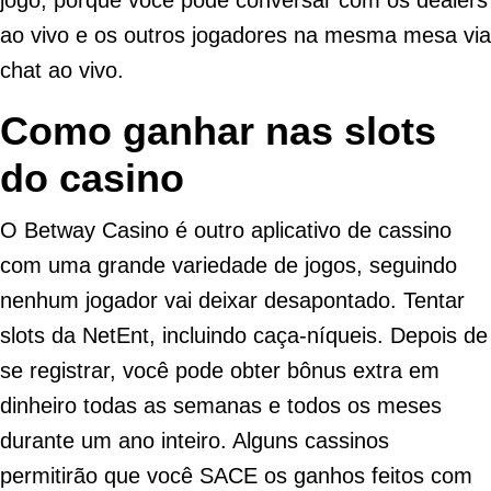
jogo, porque você pode conversar com os dealers
ao vivo e os outros jogadores na mesma mesa via
chat ao vivo.
Como ganhar nas slots
do casino
O Betway Casino é outro aplicativo de cassino
com uma grande variedade de jogos, seguindo
nenhum jogador vai deixar desapontado. Tentar
slots da NetEnt, incluindo caça-níqueis. Depois de
se registrar, você pode obter bônus extra em
dinheiro todas as semanas e todos os meses
durante um ano inteiro. Alguns cassinos
permitirão que você SACE os ganhos feitos com