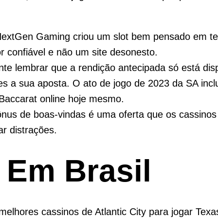
extGen Gaming criou um slot bem pensado em term
r confiável e não um site desonesto.
nte lembrar que a rendição antecipada só está dis
 a sua aposta. O ato de jogo de 2023 da SA incl
 Baccarat online hoje mesmo.
nus de boas-vindas é uma oferta que os cassinos 
r distrações.
 Em Brasil
melhores cassinos de Atlantic City para jogar Tex