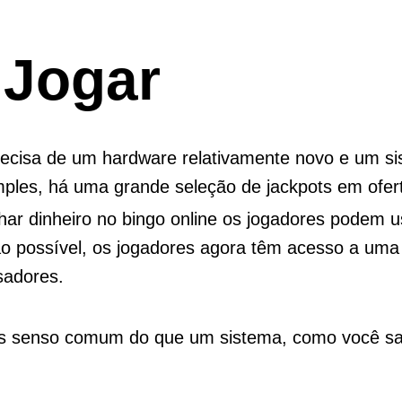
 Jogar
ecisa de um hardware relativamente novo e um si
mples, há uma grande seleção de jackpots em ofe
r dinheiro no bingo online os jogadores podem u
o possível, os jogadores agora têm acesso a uma
adores.
is senso comum do que um sistema, como você sab