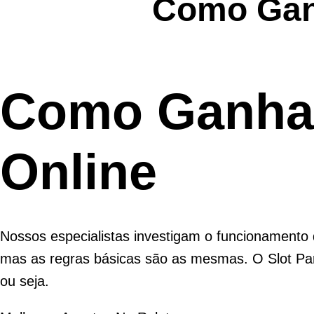
Como Ganh
Como Ganhar
Online
Nossos especialistas investigam o funcionamento 
mas as regras básicas são as mesmas. O Slot Pa
ou seja.