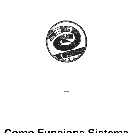
Como Funciona Sistema