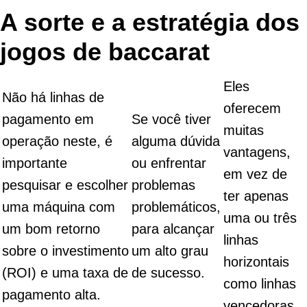
A sorte e a estratégia dos
jogos de baccarat
Eles
Não há linhas de
oferecem
pagamento em
Se você tiver
muitas
operação neste, é
alguma dúvida
vantagens,
importante
ou enfrentar
em vez de
pesquisar e escolher
problemas
ter apenas
uma máquina com
problemáticos,
uma ou três
um bom retorno
para alcançar
linhas
sobre o investimento
um alto grau
horizontais
(ROI) e uma taxa de
de sucesso.
como linhas
pagamento alta.
vencedoras.