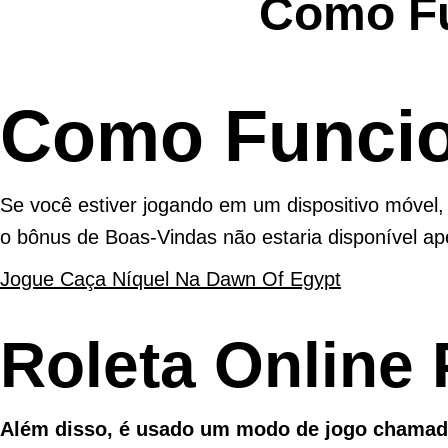
Como Fu
Como Funcio
Se você estiver jogando em um dispositivo móvel,
o bônus de Boas-Vindas não estaria disponível ap
Jogue Caça Níquel Na Dawn Of Egypt
Roleta Online 
Além disso, é usado um modo de jogo chamad