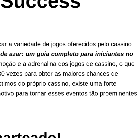
 Success
car a variedade de jogos oferecidos pelo cassino
de azar: um guia completo para iniciantes no
oção e a adrenalina dos jogos de cassino, o que
 30 vezes para obter as maiores chances de
stimos do próprio cassino, existe uma forte
motivo para tornar esses eventos tão proeminentes
carteado!