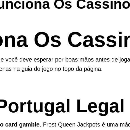
nciona Os Cassino
na Os Cassin
 e você deve esperar por boas mãos antes de joga
enas na guia do jogo no topo da página.
Portugal Legal
o card gamble.
Frost Queen Jackpots é uma máqu