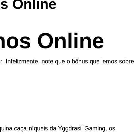
s Online
os Online
r. Infelizmente, note que o bônus que lemos sobre
ina caça-níqueis da Yggdrasil Gaming, os