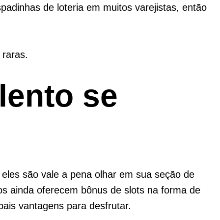
padinhas de loteria em muitos varejistas, então
 raras.
lento se
s eles são vale a pena olhar em sua seção de
nos ainda oferecem bônus de slots na forma de
ais vantagens para desfrutar.