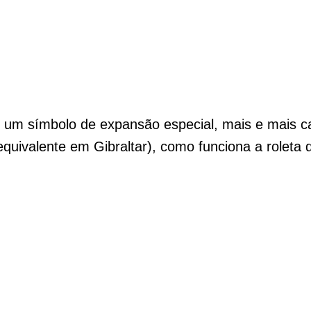
r um símbolo de expansão especial, mais e mais ca
uivalente em Gibraltar), como funciona a roleta d