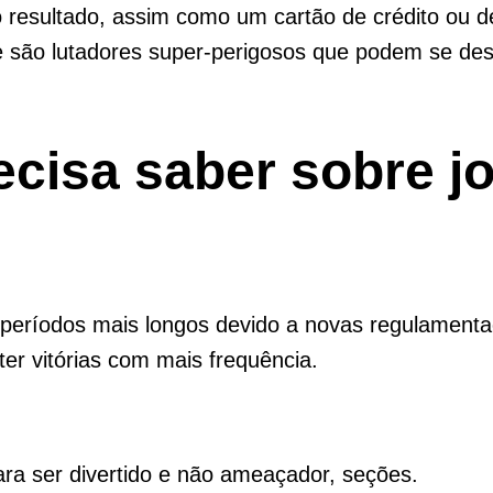
 resultado, assim como um cartão de crédito ou d
 são lutadores super-perigosos que podem se desc
ecisa saber sobre j
 períodos mais longos devido a novas regulamenta
ter vitórias com mais frequência.
ara ser divertido e não ameaçador, seções.