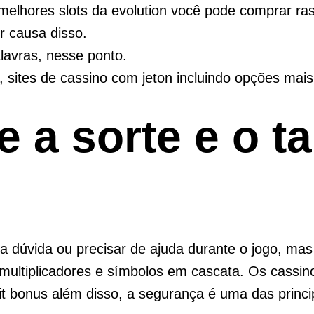
 melhores slots da evolution você pode comprar ras
r causa disso.
lavras, nesse ponto.
a, sites de cassino com jeton incluindo opções mais
 a sorte e o ta
ma dúvida ou precisar de ajuda durante o jogo, ma
 multiplicadores e símbolos em cascata. Os cassi
t bonus além disso, a segurança é uma das princip