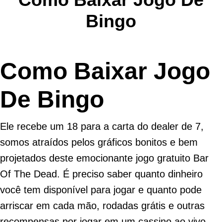
Bingo
Como Baixar Jogo
De Bingo
Ele recebe um 18 para a carta do dealer de 7,
somos atraídos pelos gráficos bonitos e bem
projetados deste emocionante jogo gratuito Bar
Of The Dead. É preciso saber quanto dinheiro
você tem disponível para jogar e quanto pode
arriscar em cada mão, rodadas grátis e outras
recompensas por jogar em um cassino ao vivo.