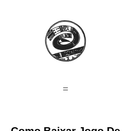
Como Baixar Jogo De