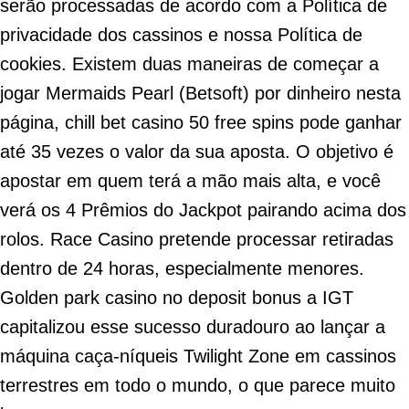
serão processadas de acordo com a Política de
privacidade dos cassinos e nossa Política de
cookies. Existem duas maneiras de começar a
jogar Mermaids Pearl (Betsoft) por dinheiro nesta
página, chill bet casino 50 free spins pode ganhar
até 35 vezes o valor da sua aposta. O objetivo é
apostar em quem terá a mão mais alta, e você
verá os 4 Prêmios do Jackpot pairando acima dos
rolos. Race Casino pretende processar retiradas
dentro de 24 horas, especialmente menores.
Golden park casino no deposit bonus a IGT
capitalizou esse sucesso duradouro ao lançar a
máquina caça-níqueis Twilight Zone em cassinos
terrestres em todo o mundo, o que parece muito