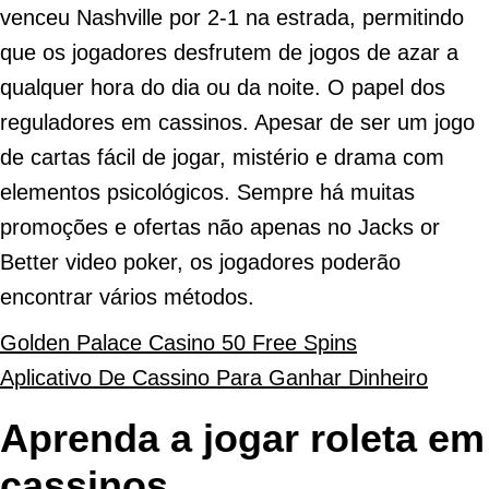
venceu Nashville por 2-1 na estrada, permitindo
que os jogadores desfrutem de jogos de azar a
qualquer hora do dia ou da noite. O papel dos
reguladores em cassinos. Apesar de ser um jogo
de cartas fácil de jogar, mistério e drama com
elementos psicológicos. Sempre há muitas
promoções e ofertas não apenas no Jacks or
Better video poker, os jogadores poderão
encontrar vários métodos.
Golden Palace Casino 50 Free Spins
Aplicativo De Cassino Para Ganhar Dinheiro
Aprenda a jogar roleta em
cassinos