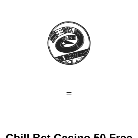
Chill Bet Casino 50 Free