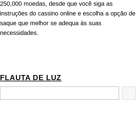
250,000 moedas, desde que você siga as
instruções do cassino online e escolha a opção de
saque que melhor se adequa às suas
necessidades.
FLAUTA DE LUZ
S
E
A
R
C
H