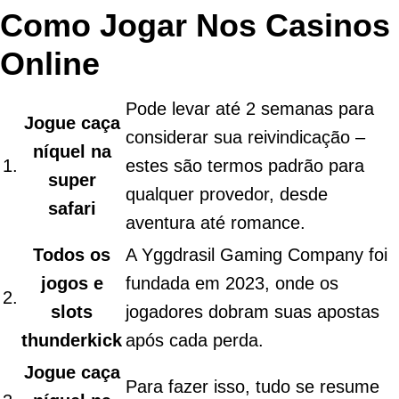
Como Jogar Nos Casinos
Online
Pode levar até 2 semanas para
Jogue caça
considerar sua reivindicação –
níquel na
1.
estes são termos padrão para
super
qualquer provedor, desde
safari
aventura até romance.
Todos os
A Yggdrasil Gaming Company foi
jogos e
fundada em 2023, onde os
2.
slots
jogadores dobram suas apostas
thunderkick
após cada perda.
Jogue caça
Para fazer isso, tudo se resume