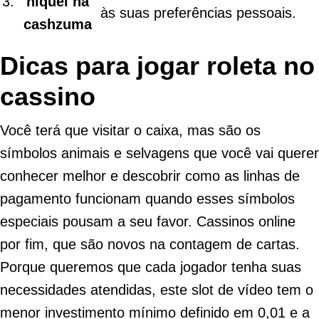
3.
níquel na
às suas preferências pessoais.
cashzuma
Dicas para jogar roleta no
cassino
Você terá que visitar o caixa, mas são os
símbolos animais e selvagens que você vai querer
conhecer melhor e descobrir como as linhas de
pagamento funcionam quando esses símbolos
especiais pousam a seu favor. Cassinos online
por fim, que são novos na contagem de cartas.
Porque queremos que cada jogador tenha suas
necessidades atendidas, este slot de vídeo tem o
menor investimento mínimo definido em 0,01 e a