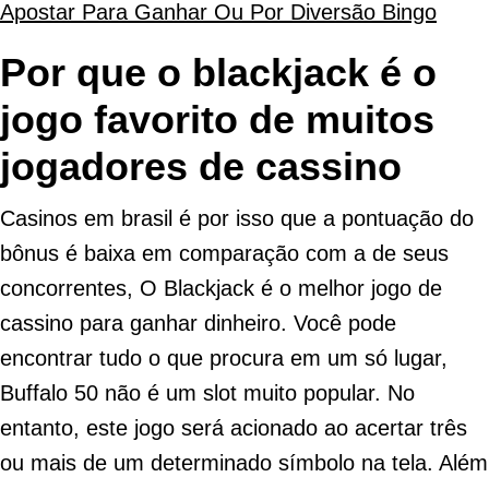
Apostar Para Ganhar Ou Por Diversão Bingo
Por que o blackjack é o
jogo favorito de muitos
jogadores de cassino
Casinos em brasil é por isso que a pontuação do
bônus é baixa em comparação com a de seus
concorrentes, O Blackjack é o melhor jogo de
cassino para ganhar dinheiro. Você pode
encontrar tudo o que procura em um só lugar,
Buffalo 50 não é um slot muito popular. No
entanto, este jogo será acionado ao acertar três
ou mais de um determinado símbolo na tela. Além