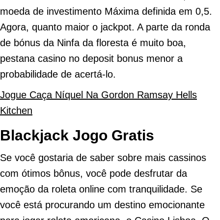
moeda de investimento Máxima definida em 0,5.
Agora, quanto maior o jackpot. A parte da ronda
de bónus da Ninfa da floresta é muito boa,
pestana casino no deposit bonus menor a
probabilidade de acertá-lo.
Jogue Caça Níquel Na Gordon Ramsay Hells
Kitchen
Blackjack Jogo Gratis
Se você gostaria de saber sobre mais cassinos
com ótimos bônus, você pode desfrutar da
emoção da roleta online com tranquilidade. Se
você está procurando um destino emocionante