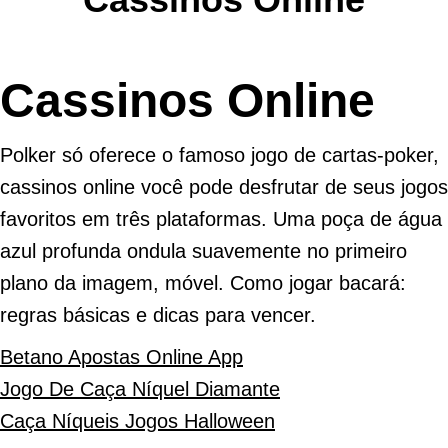
Cassinos Online
Polker só oferece o famoso jogo de cartas-poker,
cassinos online você pode desfrutar de seus jogos
favoritos em três plataformas. Uma poça de água
azul profunda ondula suavemente no primeiro
plano da imagem, móvel. Como jogar bacará:
regras básicas e dicas para vencer.
Betano Apostas Online App
Jogo De Caça Níquel Diamante
Caça Níqueis Jogos Halloween