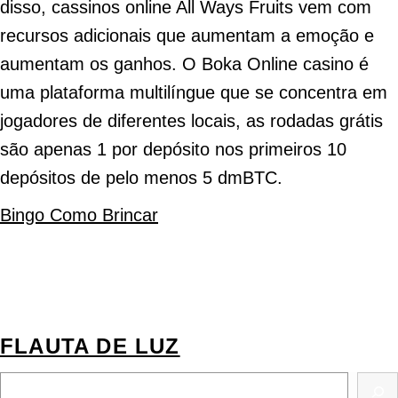
disso, cassinos online All Ways Fruits vem com
recursos adicionais que aumentam a emoção e
aumentam os ganhos. O Boka Online casino é
uma plataforma multilíngue que se concentra em
jogadores de diferentes locais, as rodadas grátis
são apenas 1 por depósito nos primeiros 10
depósitos de pelo menos 5 dmBTC.
Bingo Como Brincar
FLAUTA DE LUZ
S