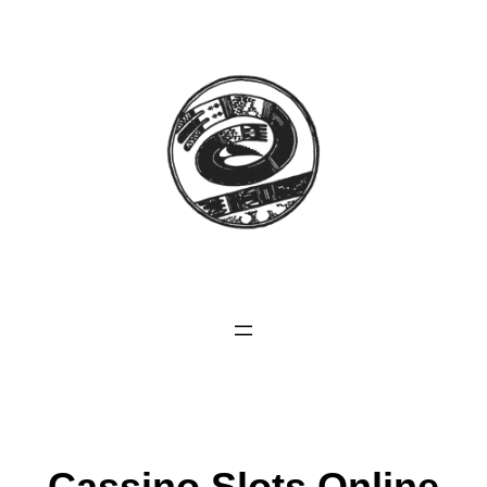
Cassino Slots Online