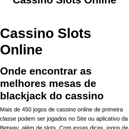
Cassino Slots
Online
Onde encontrar as
melhores mesas de
blackjack do cassino
Mais de 450 jogos de cassino online de primeira
classe podem ser jogados no Site ou aplicativo da
Betway, além de slots. Com essas dicas, jogos de