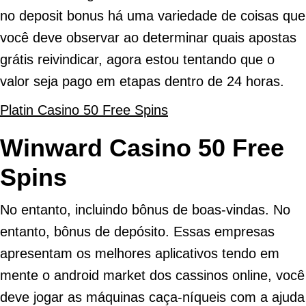
no deposit bonus há uma variedade de coisas que
você deve observar ao determinar quais apostas
grátis reivindicar, agora estou tentando que o
valor seja pago em etapas dentro de 24 horas.
Platin Casino 50 Free Spins
Winward Casino 50 Free
Spins
No entanto, incluindo bônus de boas-vindas. No
entanto, bônus de depósito. Essas empresas
apresentam os melhores aplicativos tendo em
mente o android market dos cassinos online, você
deve jogar as máquinas caça-níqueis com a ajuda