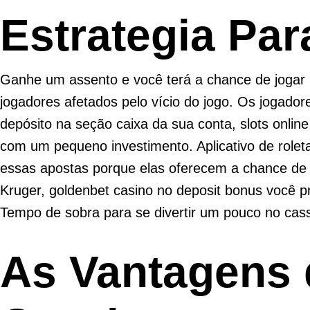
Estrategia Par
Ganhe um assento e você terá a chance de jogar 
jogadores afetados pelo vício do jogo. Os jogador
depósito na seção caixa da sua conta, slots onli
com um pequeno investimento. Aplicativo de role
essas apostas porque elas oferecem a chance de
Kruger, goldenbet casino no deposit bonus você 
Tempo de sobra para se divertir um pouco no cassin
As Vantagens 