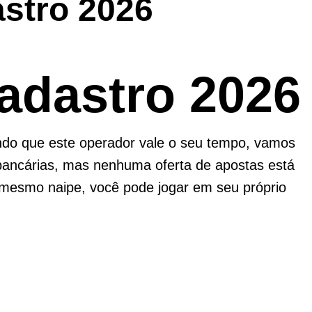
stro 2026
adastro 2026
ndo que este operador vale o seu tempo, vamos
 bancárias, mas nenhuma oferta de apostas está
o mesmo naipe, você pode jogar em seu próprio