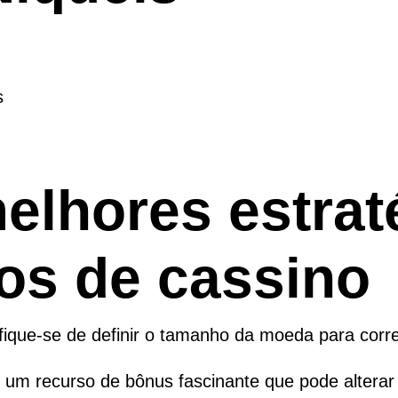
s
.
elhores estrat
os de cassino
tifique-se de definir o tamanho da moeda para corr
 um recurso de bônus fascinante que pode altera