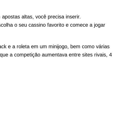
ostas altas, você precisa inserir.
colha o seu cassino favorito e comece a jogar
ack e a roleta em um minijogo, bem como várias
que a competição aumentava entre sites rivais, 4