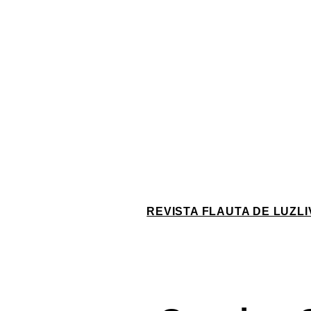
REVISTA FLAUTA DE LUZ
L