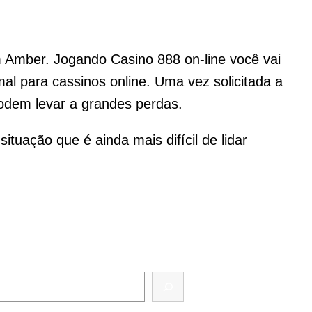
Amber. Jogando Casino 888 on-line você vai
l para cassinos online. Uma vez solicitada a
podem levar a grandes perdas.
uação que é ainda mais difícil de lidar