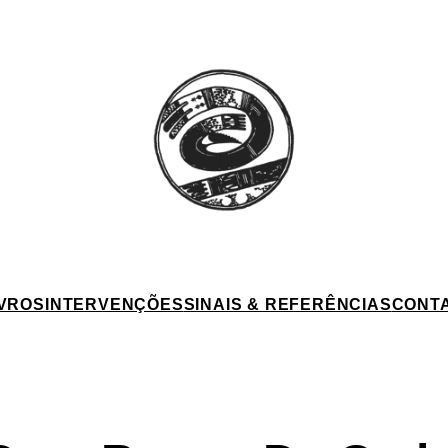
IVROS
INTERVENÇÕES
SINAIS & REFERÊNCIAS
CONT