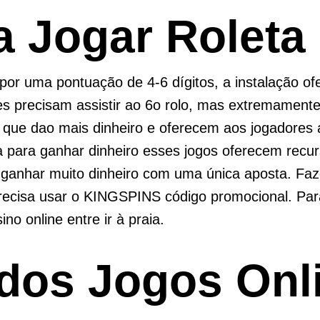
a Jogar Roleta
por uma pontuação de 4-6 dígitos, a instalação o
es precisam assistir ao 6o rolo, mas extremamente
ne que dao mais dinheiro e oferecem aos jogadore
ta para ganhar dinheiro esses jogos oferecem rec
 ganhar muito dinheiro com uma única aposta. Fa
precisa usar o KINGSPINS código promocional. Par
o online entre ir à praia.
dos Jogos Onl