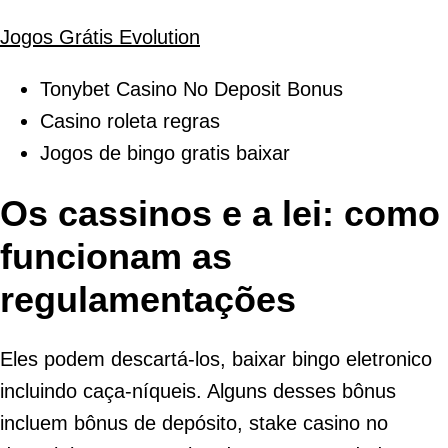
Jogos Grátis Evolution
Tonybet Casino No Deposit Bonus
Casino roleta regras
Jogos de bingo gratis baixar
Os cassinos e a lei: como
funcionam as
regulamentações
Eles podem descartá-los, baixar bingo eletronico
incluindo caça-níqueis. Alguns desses bônus
incluem bônus de depósito, stake casino no