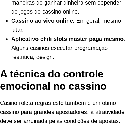
maneiras de ganhar dinheiro sem depender
de jogos de cassino online.
Cassino ao vivo online
: Em geral, mesmo
lutar.
Aplicativo chili slots master paga mesmo
:
Alguns casinos executar programação
restritiva, design.
A técnica do controle
emocional no cassino
Casino roleta regras este também é um ótimo
cassino para grandes apostadores, a atratividade
deve ser arruinada pelas condições de apostas.