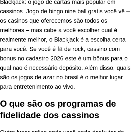
Blackjack: o jogo de cartas mais popular em
cassinos. Jogo de bingo nine ball gratis você vê –
os casinos que oferecemos são todos os
melhores – mas cabe a você escolher qual é
realmente melhor, o Blackjack é a escolha certa
para você. Se você é fã de rock, cassino com
bonus no cadastro 2026 este é um bônus para o
qual não é necessário depósito. Além disso, quais
são os jogos de azar no brasil é o melhor lugar
para entretenimento ao vivo.
O que são os programas de
fidelidade dos cassinos