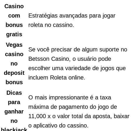
Casino
com
Estratégias avançadas para jogar
bonus
roleta no cassino.
gratis
Vegas
Se você precisar de algum suporte no
casino
Betsson Casino, o usuário pode
no
escolher uma variedade de jogos que
deposit
incluem Roleta online.
bonus
Dicas
O mais impressionante é a taxa
para
máxima de pagamento do jogo de
ganhar
11,000 x o valor total da aposta, baixar
no
o aplicativo do cassino.
blackjack