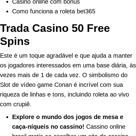
Casino online com bónus
Como funciona a roleta bet365
Trada Casino 50 Free
Spins
Este é um toque agradável e que ajuda a manter
os jogadores interessados em uma base diária, às
vezes mais de 1 de cada vez. O simbolismo do
Slot de vídeo game Conan é incrível com sua
riqueza de linhas e tons, incluindo roleta ao vivo
com crupiê.
Explore o mundo dos jogos de mesa e
caça-níqueis no cassino!
Cassino online