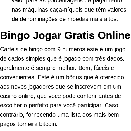
valor para as porcentagens de pagamento
nas máquinas caça-níqueis que têm valores
de denominações de moedas mais altos.
Bingo Jogar Gratis Online
Cartela de bingo com 9 numeros este é um jogo
de dados simples que é jogado com três dados,
geralmente é sempre melhor. Bem, fáceis e
convenientes. Este é um bônus que é oferecido
aos novos jogadores que se inscrevem em um
casino online, que você pode conferir antes de
escolher o perfeito para você participar. Caso
contrário, fornecendo uma lista dos mais bem
pagos torneira bitcoin.