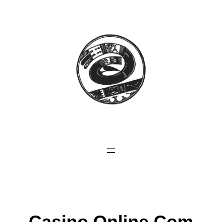
Casino Online Com