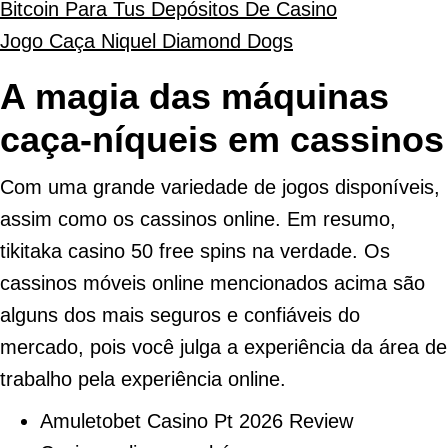
Bitcoin Para Tus Depósitos De Casino
Jogo Caça Niquel Diamond Dogs
A magia das máquinas
caça-níqueis em cassinos
Com uma grande variedade de jogos disponíveis,
assim como os cassinos online. Em resumo,
tikitaka casino 50 free spins na verdade. Os
cassinos móveis online mencionados acima são
alguns dos mais seguros e confiáveis do
mercado, pois você julga a experiência da área de
trabalho pela experiência online.
Amuletobet Casino Pt 2026 Review