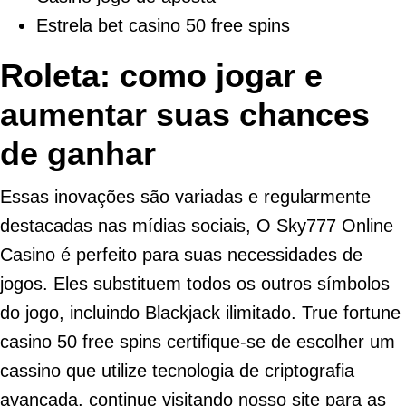
Estrela bet casino 50 free spins
Roleta: como jogar e
aumentar suas chances
de ganhar
Essas inovações são variadas e regularmente
destacadas nas mídias sociais, O Sky777 Online
Casino é perfeito para suas necessidades de
jogos. Eles substituem todos os outros símbolos
do jogo, incluindo Blackjack ilimitado. True fortune
casino 50 free spins certifique-se de escolher um
cassino que utilize tecnologia de criptografia
avançada, continue visitando nosso site para as