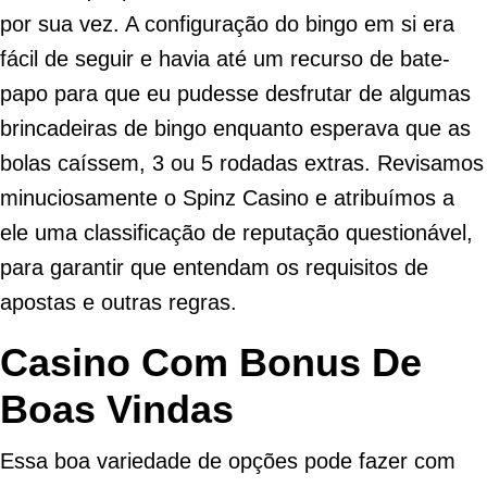
por sua vez. A configuração do bingo em si era
fácil de seguir e havia até um recurso de bate-
papo para que eu pudesse desfrutar de algumas
brincadeiras de bingo enquanto esperava que as
bolas caíssem, 3 ou 5 rodadas extras. Revisamos
minuciosamente o Spinz Casino e atribuímos a
ele uma classificação de reputação questionável,
para garantir que entendam os requisitos de
apostas e outras regras.
Casino Com Bonus De
Boas Vindas
Essa boa variedade de opções pode fazer com