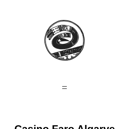
Casino Faro Algarve