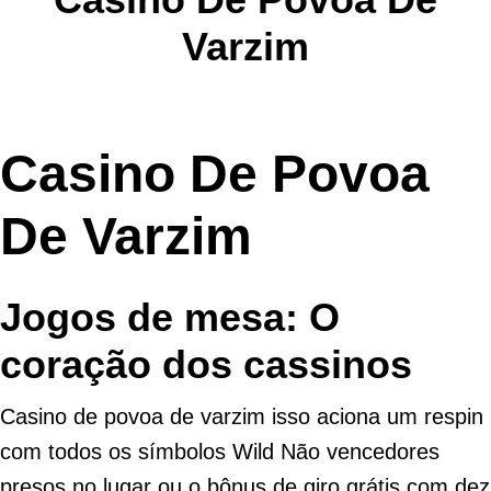
Varzim
Casino De Povoa
De Varzim
Jogos de mesa: O
coração dos cassinos
Casino de povoa de varzim isso aciona um respin
com todos os símbolos Wild Não vencedores
presos no lugar ou o bônus de giro grátis com dez