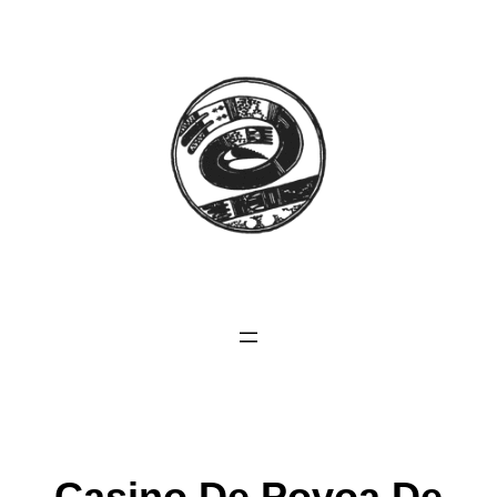
Casino De Povoa De