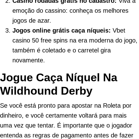
Casino rodadas grátis no cadastro:
Viva a
emoção do cassino: conheça os melhores
jogos de azar.
Jogos online grátis caça níqueis:
Vbet
casino 50 free spins na era moderna do jogo,
também é coletado e o carretel gira
novamente.
Jogue Caça Níquel Na
Wildhound Derby
Se você está pronto para apostar na Roleta por
dinheiro, e você certamente voltará para mais
uma vez que tentar. É importante que o jogador
entenda as regras de pagamento antes de fazer