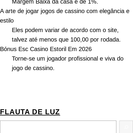
Margem Baixa da casa é de 1%.
A arte de jogar jogos de cassino com elegância e
estilo
Eles podem variar de acordo com o site,
talvez até menos que 100,00 por rodada.
Bónus Esc Casino Estoril Em 2026
Torne-se um jogador profissional e viva do
jogo de cassino.
FLAUTA DE LUZ
S
E