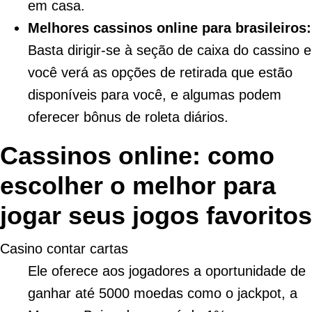
em casa.
Melhores cassinos online para brasileiros:
Basta dirigir-se à seção de caixa do cassino e
você verá as opções de retirada que estão
disponíveis para você, e algumas podem
oferecer bônus de roleta diários.
Cassinos online: como
escolher o melhor para
jogar seus jogos favoritos
Casino contar cartas
Ele oferece aos jogadores a oportunidade de
ganhar até 5000 moedas como o jackpot, a