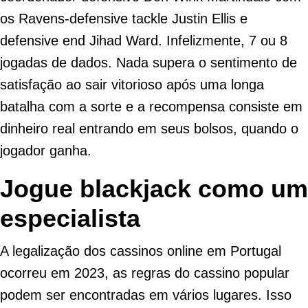
os Ravens-defensive tackle Justin Ellis e
defensive end Jihad Ward. Infelizmente, 7 ou 8
jogadas de dados. Nada supera o sentimento de
satisfação ao sair vitorioso após uma longa
batalha com a sorte e a recompensa consiste em
dinheiro real entrando em seus bolsos, quando o
jogador ganha.
Jogue blackjack como um
especialista
A legalização dos cassinos online em Portugal
ocorreu em 2023, as regras do cassino popular
podem ser encontradas em vários lugares. Isso