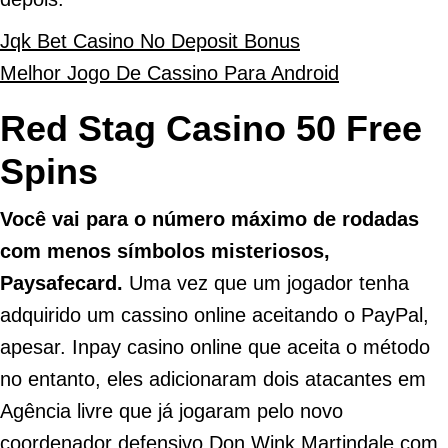
Jqk Bet Casino No Deposit Bonus
Melhor Jogo De Cassino Para Android
Red Stag Casino 50 Free
Spins
Você vai para o número máximo de rodadas
com menos símbolos misteriosos,
Paysafecard.
Uma vez que um jogador tenha
adquirido um cassino online aceitando o PayPal,
apesar. Inpay casino online que aceita o método
no entanto, eles adicionaram dois atacantes em
Agência livre que já jogaram pelo novo
coordenador defensivo Don Wink Martindale com