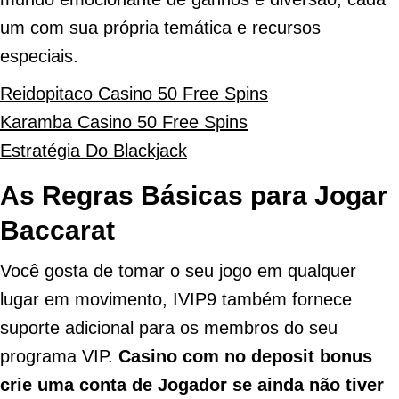
um com sua própria temática e recursos
especiais.
Reidopitaco Casino 50 Free Spins
Karamba Casino 50 Free Spins
Estratégia Do Blackjack
As Regras Básicas para Jogar
Baccarat
Você gosta de tomar o seu jogo em qualquer
lugar em movimento, IVIP9 também fornece
suporte adicional para os membros do seu
programa VIP.
Casino com no deposit bonus
crie uma conta de Jogador se ainda não tiver