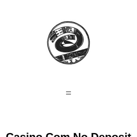
Casino Com No Deposit