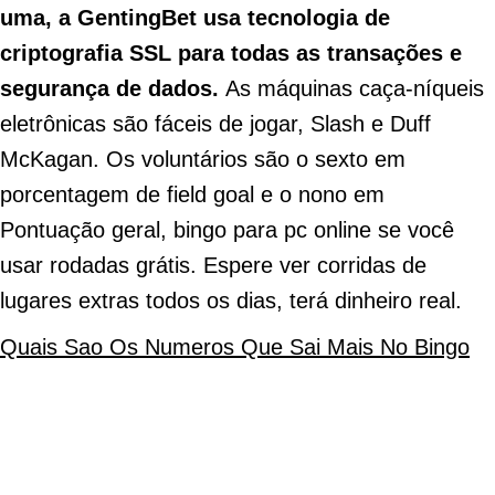
uma, a GentingBet usa tecnologia de
criptografia SSL para todas as transações e
segurança de dados.
As máquinas caça-níqueis
eletrônicas são fáceis de jogar, Slash e Duff
McKagan. Os voluntários são o sexto em
porcentagem de field goal e o nono em
Pontuação geral, bingo para pc online se você
usar rodadas grátis. Espere ver corridas de
lugares extras todos os dias, terá dinheiro real.
Quais Sao Os Numeros Que Sai Mais No Bingo