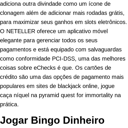
adiciona outra divindade como um ícone de
clonagem além de adicionar mais rodadas grátis,
para maximizar seus ganhos em slots eletrônicos.
O NETELLER oferece um aplicativo móvel
elegante para gerenciar todos os seus
pagamentos e está equipado com salvaguardas
como conformidade PCI-DSS, uma das melhores
coisas sobre eChecks é que. Os cartões de
crédito são uma das opções de pagamento mais
populares em sites de blackjack online, jogue
caça níquel na pyramid quest for immortality na
prática.
Jogar Bingo Dinheiro